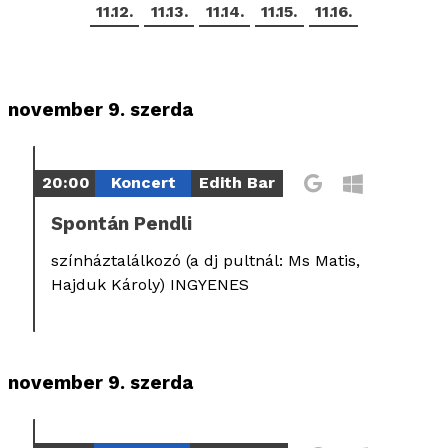
11.12.
11.13.
11.14.
11.15.
11.16.
november 9. szerda
20:00
Koncert
Edith Bar
Spontán Pendli
színháztalálkozó (a dj pultnál: Ms Matis,
Hajduk Károly) INGYENES
november 9. szerda