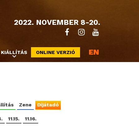
2022. NOVEMBER 8-20.
EN
KIÁLLÍTÁS
ONLINE VERZIÓ
llítás
Zene
Díjátadó
4.
11.15.
11.16.