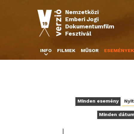
Nemzetközi
Emberi Jogi
Dokumentumfilm
Fesztivál
INFO
FILMEK
MŰSOR
ESEMÉNYEK
Minden esemény
Nyi
Minden dátu