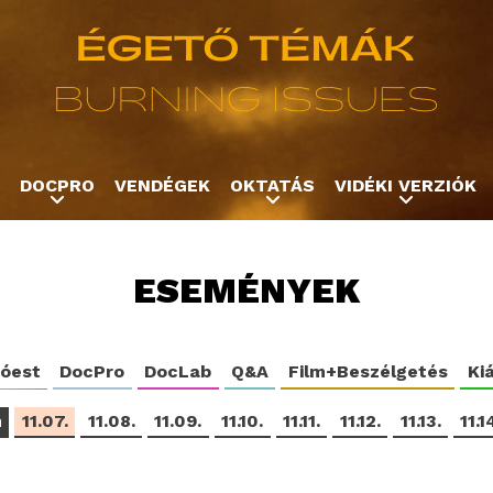
Jump to navigation
DOCPRO
VENDÉGEK
OKTATÁS
VIDÉKI VERZIÓK
ESEMÉNYEK
tóest
DocPro
DocLab
Q&A
Film+Beszélgetés
Kiá
m
11.07.
11.08.
11.09.
11.10.
11.11.
11.12.
11.13.
11.1