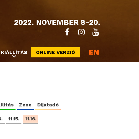
2022. NOVEMBER 8-20.
EN
KIÁLLÍTÁS
ONLINE VERZIÓ
llítás
Zene
Díjátadó
4.
11.15.
11.16.