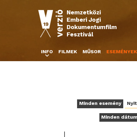
Nemzetközi
Emberi Jogi
Dokumentumfilm
Fesztivál
INFO
FILMEK
MŰSOR
ESEMÉNYEK
Minden esemény
Nyi
Minden dátu