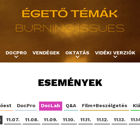
Jump to navigation
DOCPRO
VENDÉGEK
OKTATÁS
VIDÉKI VERZIÓK
ESEMÉNYEK
tóest
DocPro
DocLab
Q&A
Film+Beszélgetés
Kiá
m
11.07.
11.08.
11.09.
11.10.
11.11.
11.12.
11.13.
11.1