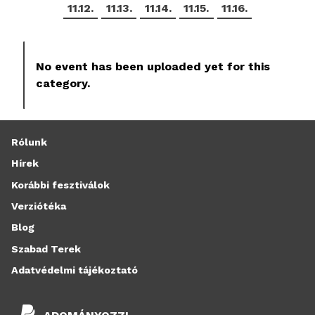
11.12.
11.13.
11.14.
11.15.
11.16.
No event has been uploaded yet for this
category.
Rólunk
Hírek
Korábbi fesztiválok
Verziótéka
Blog
Szabad Terek
Adatvédelmi tájékoztató