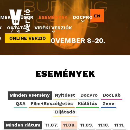
Jump to navigation
EN
LMEK
MŰSOR
ESEMÉNYEK
DOCPRO
K
OKTATÁS
VIDÉKI VERZIÓK
S
ONLINE VERZIÓ
2022. NOVEMBER 8-20.
ESEMÉNYEK
Minden esemény
Nyitóest
DocPro
DocLab
Q&A
Film+Beszélgetés
Kiállítás
Zene
Díjátadó
Minden dátum
11.07.
11.08.
11.09.
11.10.
11.11.