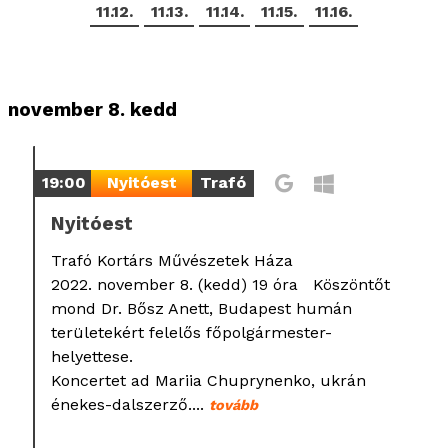
11.12.
11.13.
11.14.
11.15.
11.16.
november 8. kedd
19:00
Nyitóest
Trafó
Nyitóest
Trafó Kortárs Művészetek Háza
2022. november 8. (kedd) 19 óra Köszöntőt
mond Dr. Bősz Anett, Budapest humán
területekért felelős főpolgármester-
helyettese.
Koncertet ad Mariia Chuprynenko, ukrán
énekes-dalszerző....
tovább