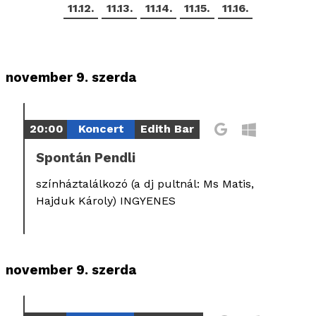
11.12.
11.13.
11.14.
11.15.
11.16.
november 9. szerda
20:00
Koncert
Edith Bar
Spontán Pendli
színháztalálkozó (a dj pultnál: Ms Matis,
Hajduk Károly) INGYENES
november 9. szerda