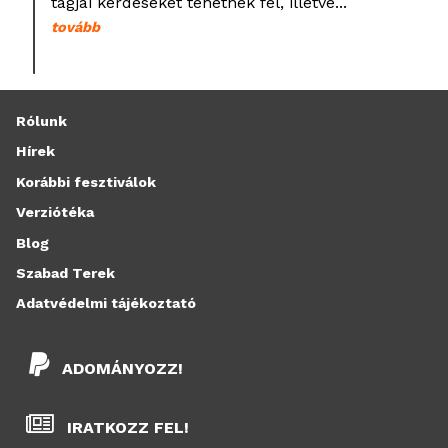
tagjai kérdéseket tehetnek fel, illetve...
tovább
Rólunk
Hírek
Korábbi fesztiválok
Verziótéka
Blog
Szabad Terek
Adatvédelmi tájékoztató
ADOMÁNYOZZ!
IRATKOZZ FEL!