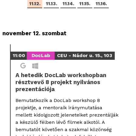
11.12.
11.13.
11.14.
11.15.
11.16.
november 12. szombat
11:00
DocLab
CEU - Nádor u. 15., 103
A hetedik DocLab workshopban
résztvevő 8 projekt nyilvános
prezentációja
Bemutatkozik a DocLab workshop 8
projektje, a mentoraik iránymutatása
mellett kidolgozott jeleneteiket prezentálják
a készülő félben lévő filmek alkotói. A
bemutatót követően a szakmai közönség