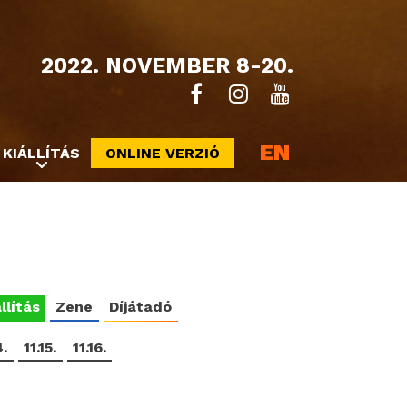
2022. NOVEMBER 8-20.
EN
KIÁLLÍTÁS
ONLINE VERZIÓ
llítás
Zene
Díjátadó
4.
11.15.
11.16.