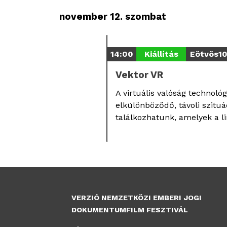
november 12. szombat
14:00
Kiállítás
Eötvös1
Vektor VR
A virtuális valóság technoló
elkülönböződő, távoli szituá
találkozhatunk, amelyek a li
VERZIÓ NEMZETKÖZI EMBERI JOGI
DOKUMENTUMFILM FESZTIVÁL