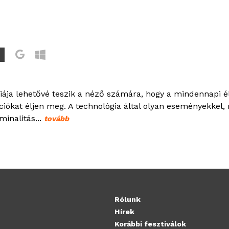
0
giája lehetővé teszik a néző számára, hogy a mindennapi é
ciókat éljen meg. A technológia által olyan eseményekkel,
minalitás...
tovább
Rólunk
Hírek
Korábbi fesztiválok