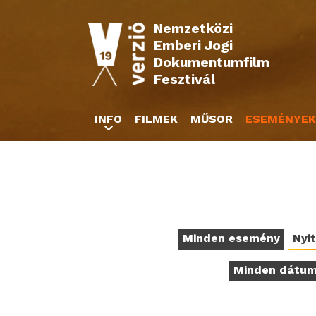
Nemzetközi
Emberi Jogi
Dokumentumfilm
Fesztivál
INFO
FILMEK
MŰSOR
ESEMÉNYEK
Minden esemény
Nyi
Minden dátu