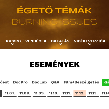
Jump to navigation
DOCPRO
VENDÉGEK
OKTATÁS
VIDÉKI VERZIÓK
ESEMÉNYEK
tóest
DocPro
DocLab
Q&A
Film+Beszélgetés
Kiá
m
11.07.
11.08.
11.09.
11.10.
11.11.
11.12.
11.13.
11.1