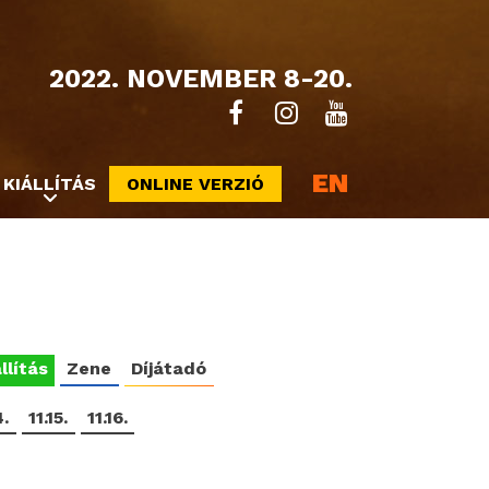
2022. NOVEMBER 8-20.
EN
KIÁLLÍTÁS
ONLINE VERZIÓ
llítás
Zene
Díjátadó
4.
11.15.
11.16.