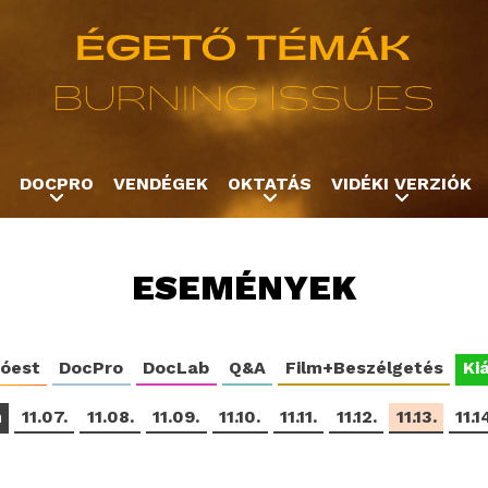
Jump to navigation
DOCPRO
VENDÉGEK
OKTATÁS
VIDÉKI VERZIÓK
ESEMÉNYEK
tóest
DocPro
DocLab
Q&A
Film+Beszélgetés
Kiá
m
11.07.
11.08.
11.09.
11.10.
11.11.
11.12.
11.13.
11.1