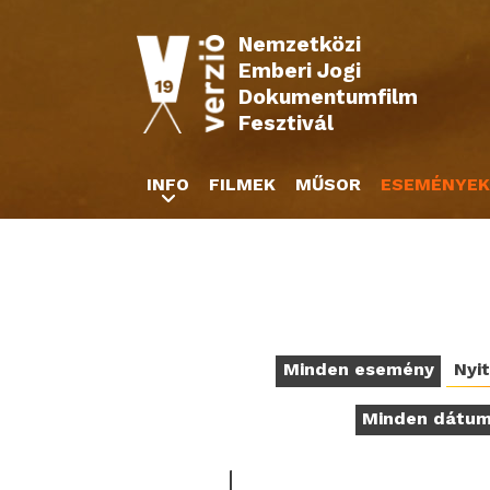
Nemzetközi
Emberi Jogi
Dokumentumfilm
Fesztivál
INFO
FILMEK
MŰSOR
ESEMÉNYEK
Minden esemény
Nyi
Minden dátu