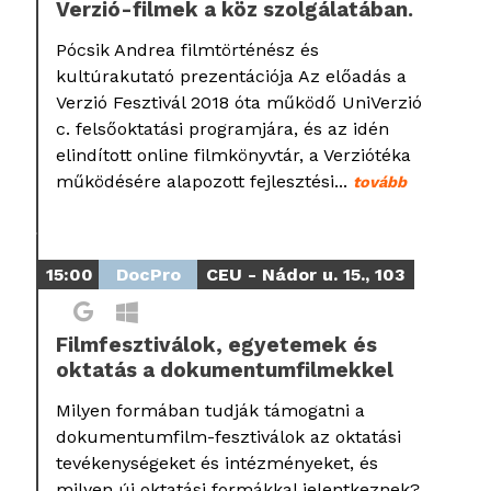
Verzió-filmek a köz szolgálatában.
Pócsik Andrea filmtörténész és
kultúrakutató prezentációja Az előadás a
Verzió Fesztivál 2018 óta működő UniVerzió
c. felsőoktatási programjára, és az idén
elindított online filmkönyvtár, a Verziótéka
működésére alapozott fejlesztési...
tovább
15:00
DocPro
CEU - Nádor u. 15., 103
Filmfesztiválok, egyetemek és
oktatás a dokumentumfilmekkel
Milyen formában tudják támogatni a
dokumentumfilm-fesztiválok az oktatási
tevékenységeket és intézményeket, és
milyen új oktatási formákkal jelentkeznek?