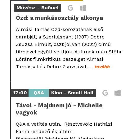
Művész - Buñuel
Ózd: a munkásosztály alkonya
Almási Tamás Ózd-sorozatának első
darabját, a Szorításbant (1987) Debre
Zsuzsa Elmúlt, oszt jól van (2022) című
filmjével együtt vetítjük. A filmek után Stőhr
Lóránt filmkritikus beszélget Almási
Tamással és Debre Zsuzsával. ...
tovább
17:00
Q&A
Kino - Small Hall
Távol - Majdnem jó - Michelle
vagyok
Q&A a vetítés után. Résztvevők: Hatházi
Fanni rendező és a film
főszereplői (Majdnem jó). Moderátor: