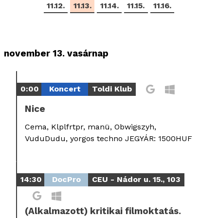
11.12.
11.13.
11.14.
11.15.
11.16.
november 13. vasárnap
0:00
Koncert
Toldi Klub
Nice
Cema, Klplfrtpr, manü, Obwigszyh,
VuduDudu, yorgos techno JEGYÁR: 1500HUF
14:30
DocPro
CEU - Nádor u. 15., 103
(Alkalmazott) kritikai filmoktatás.