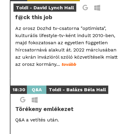
Toldi - David Lynch Hall
f@ck this job
Az orosz Dozhd tv-csatorna "optimista",
kulturális lifestyle-tv-ként indult 2010-ben,
majd fokozatosan az egyetlen független
hírcsatornává alakult át. 2022 márciusában
az ukrán invázióról szóló közvetítéseik miatt
az orosz kormány...
tovább
18:30
Q&A
Toldi - Balázs Béla Hall
Törékeny emlékezet
Q&A a vetítés után.