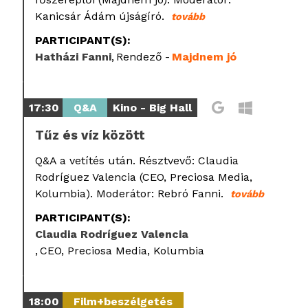
Kanicsár Ádám újságíró.
tovább
PARTICIPANT(S):
Hatházi Fanni
Rendező
Majdnem jó
17:30
Q&A
Kino - Big Hall
Tűz és víz között
Q&A a vetítés után. Résztvevő: Claudia
Rodríguez Valencia (CEO, Preciosa Media,
Kolumbia). Moderátor: Rebró Fanni.
tovább
PARTICIPANT(S):
Claudia Rodríguez Valencia
CEO, Preciosa Media, Kolumbia
18:00
Film+beszélgetés