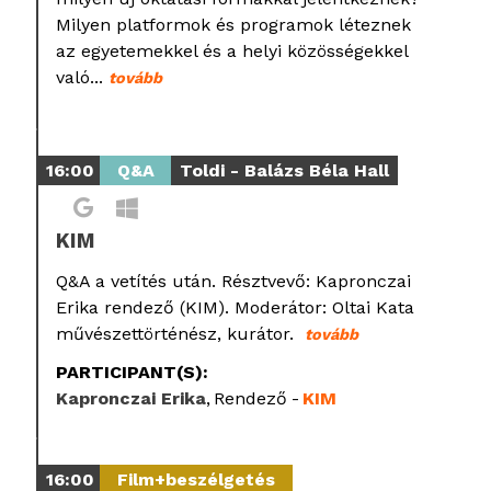
Milyen platformok és programok léteznek
az egyetemekkel és a helyi közösségekkel
való...
tovább
16:00
Q&A
Toldi - Balázs Béla Hall
KIM
Q&A a vetítés után. Résztvevő: Kapronczai
Erika rendező (KIM). Moderátor: Oltai Kata
művészettörténész, kurátor.
tovább
PARTICIPANT(S):
Kapronczai Erika
Rendező
KIM
16:00
Film+beszélgetés