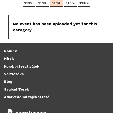
11.12.
11.13.
11.14.
11.15.
11.16.
No event has been uploaded yet for this
category.
Rólunk
Hírek
Korábbi fesztiválok
Verziótéka
Blog
Szabad Terek
Adatvédelmi tájékoztató