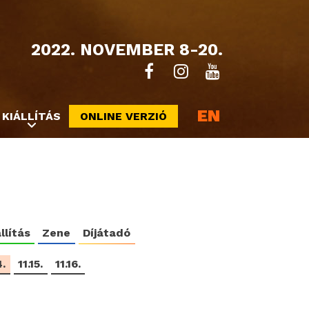
2022. NOVEMBER 8-20.
EN
KIÁLLÍTÁS
ONLINE VERZIÓ
llítás
Zene
Díjátadó
4.
11.15.
11.16.