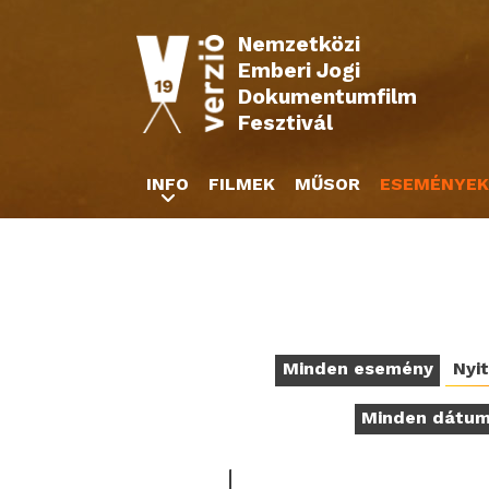
Nemzetközi
Emberi Jogi
Dokumentumfilm
Fesztivál
INFO
FILMEK
MŰSOR
ESEMÉNYEK
Minden esemény
Nyi
Minden dátu