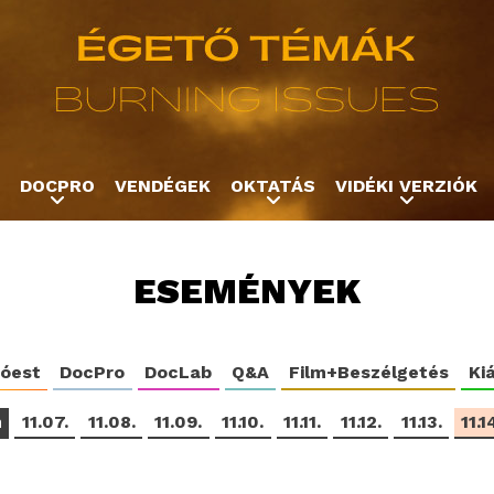
Jump to navigation
DOCPRO
VENDÉGEK
OKTATÁS
VIDÉKI VERZIÓK
ESEMÉNYEK
tóest
DocPro
DocLab
Q&A
Film+Beszélgetés
Kiá
m
11.07.
11.08.
11.09.
11.10.
11.11.
11.12.
11.13.
11.1