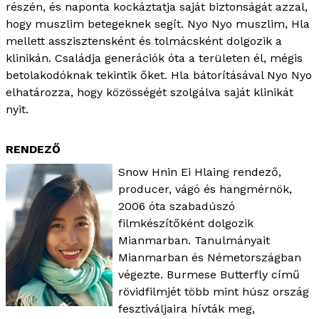
részén, és naponta kockáztatja saját biztonságát azzal,
hogy muszlim betegeknek segít. Nyo Nyo muszlim, Hla
mellett asszisztensként és tolmácsként dolgozik a
klinikán. Családja generációk óta a területen él, mégis
betolakodóknak tekintik őket. Hla bátorításával Nyo Nyo
elhatározza, hogy közösségét szolgálva saját klinikát
nyit.
RENDEZŐ
Snow Hnin Ei Hlaing rendező,
producer, vágó és hangmérnök,
2006 óta szabadúszó
filmkészítőként dolgozik
Mianmarban. Tanulmányait
Mianmarban és Németországban
végezte. Burmese Butterfly című
rövidfilmjét több mint húsz ország
fesztiváljaira hívták meg,