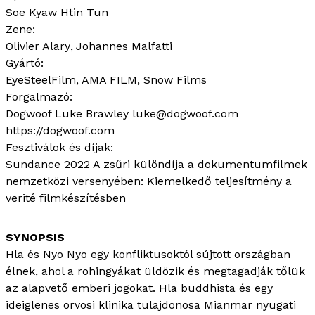
Soe Kyaw Htin Tun
Zene:
Olivier Alary
Johannes Malfatti
Gyártó:
EyeSteelFilm, AMA FILM, Snow Films
Forgalmazó:
Dogwoof Luke Brawley luke@dogwoof.com
https://dogwoof.com
Fesztiválok és díjak:
Sundance 2022 A zsűri különdíja a dokumentumfilmek
nemzetközi versenyében: Kiemelkedő teljesítmény a
verité filmkészítésben
Hla és Nyo Nyo egy konfliktusoktól sújtott országban
élnek, ahol a rohingyákat üldözik és megtagadják tőlük
az alapvető emberi jogokat. Hla buddhista és egy
ideiglenes orvosi klinika tulajdonosa Mianmar nyugati