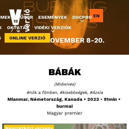
Jump to navigation
EN
LMEK
MŰSOR
ESEMÉNYEK
DOCPRO
K
OKTATÁS
VIDÉKI VERZIÓK
S
ONLINE VERZIÓ
2022. NOVEMBER 8-20.
BÁBÁK
Midwives
nők a filmben
kisebbségek
Ázsia
Mianmar, Németország, Kanada
2022
91min
burmai
Magyar premier
Nemzetközi verseny