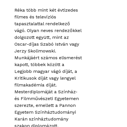
Réka több mint két évtizedes
filmes és televíziós
tapasztalattal rendelkező
vágó. Olyan neves rendezőkkel
dolgozott együtt, mint az
Oscar-díjas Szabó István vagy
Jerzy Skolimowski.
Munkájáért számos elismerést
kapott, többek között a
Legjobb magyar vágó díját, a
Kritikusok díját vagy lengyel
filmakadémia díját.
Mesterdiplomáját a Színház-
és Filmművészeti Egyetemen
szerezte, emellett a Pannon
Egyetem Színháztudományi
Karán színháztudomány
szakon diplomázott.