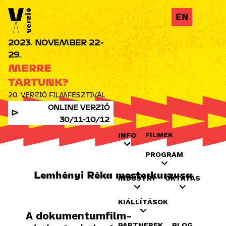
Jump to navigation
EN
2023. NOVEMBER 22-
29.
MERRE
TARTUNK?
20. VERZIÓ FILMFESZTIVÁL
ONLINE VERZIÓ
30/11-10/12
FILMEK
INFO
PROGRAM
Lemhényi Réka mesterkurzusa
INDUSTRY
OKTATÁS
KIÁLLÍTÁSOK
A dokumentumfilm-
PARTNEREK
BLOG