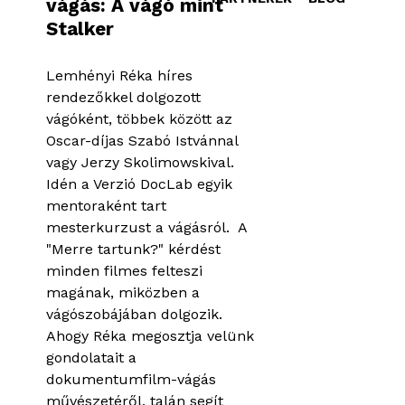
vágás: A vágó mint
Stalker
Lemhényi Réka híres
rendezőkkel dolgozott
vágóként, többek között az
Oscar-díjas Szabó Istvánnal
vagy Jerzy Skolimowskival.
Idén a Verzió DocLab egyik
mentoraként tart
mesterkurzust a vágásról. A
"Merre tartunk?" kérdést
minden filmes felteszi
magának, miközben a
vágószobájában dolgozik.
Ahogy Réka megosztja velünk
gondolatait a
dokumentumfilm-vágás
művészetéről, talán segít