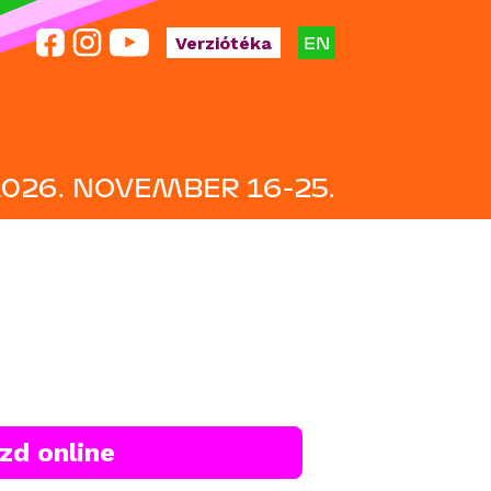
EN
Verziótéka
2026. NOVEMBER 16-25.
zd online