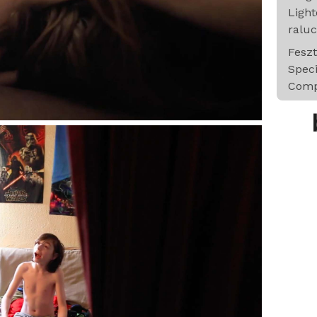
Light
ralu
Feszt
Spec
Comp