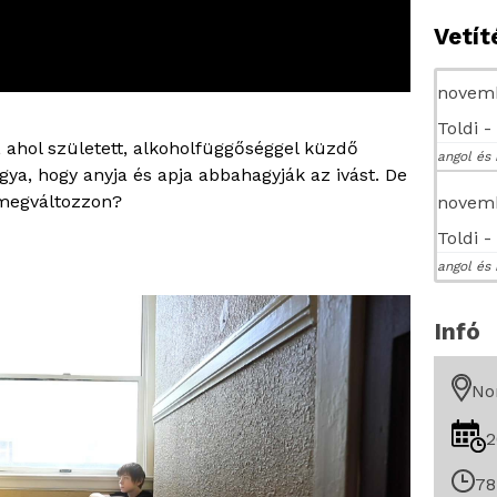
Vetí
novemb
Toldi 
, ahol született, alkoholfüggőséggel küzdő
angol és 
gya, hogy anyja és apja abbahagyják az ivást. De
 megváltozzon?
novemb
Toldi 
angol és 
Infó
No
2
78