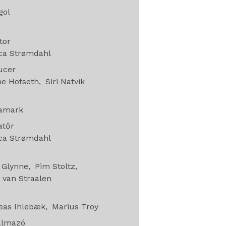
gol
ctor
ca Strømdahl
ucer
he Hofseth
Siri Natvik
Lamark
atőr
ca Strømdahl
g
 Glynne
Pim Stoltz
 van Straalen
e
eas Ihlebæk
Marius Troy
almazó