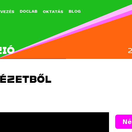
Jump to navigation
DOCLAB
BLOG
EVEZÉS
OKTATÁS
ZIÓ
ÉZETBŐL
Né