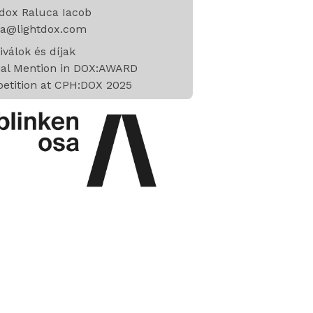
dox Raluca Iacob
ca@lightdox.com
iválok és díjak
ial Mention in DOX:AWARD
etition at CPH:DOX 2025