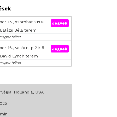
tések
er 15., szombat 21:00
Jegyek
- Balázs Béla terem
magyar felirat
er 16., vasárnap 21:15
Jegyek
- David Lynch terem
magyar felirat
rvégia, Hollandia, USA
025
min