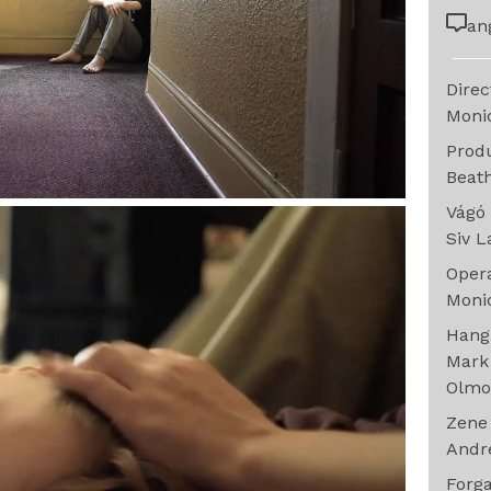
an
Dire
Moni
Prod
Beat
Vágó
Siv 
Oper
Moni
Han
Mark
Olmo
Zen
Andr
Forg