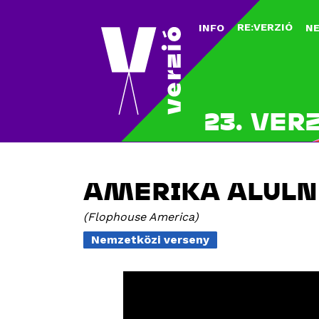
RE:VERZIÓ
INFO
N
23. VER
AMERIKA ALULN
Flophouse America
Nemzetközi verseny