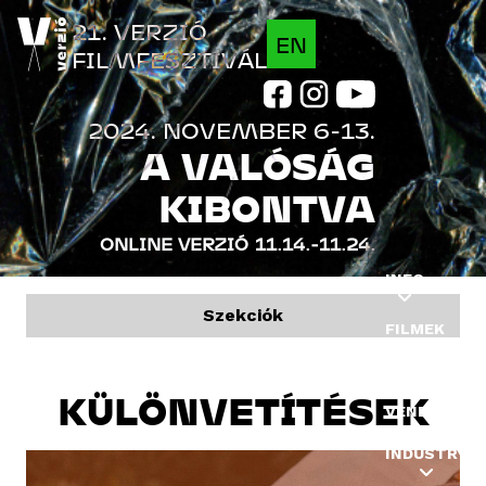
Jump to navigation
21. VERZIÓ
EN
FILMFESZTIVÁL
2024. NOVEMBER 6-13.
A VALÓSÁG
KIBONTVA
ONLINE VERZIÓ
11.14.-11.24.
INFO
Szekciók
FILMEK
PROGRAM
KÜLÖNVETÍTÉSEK
VENDÉGEK
INDUSTRY