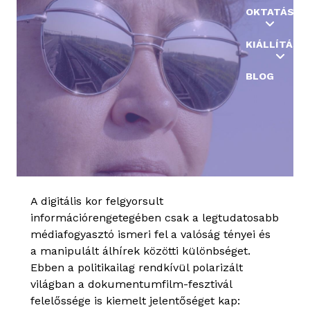
OKTATÁS
KIÁLLÍTÁSO
BLOG
A digitális kor felgyorsult
információrengetegében csak a legtudatosabb
médiafogyasztó ismeri fel a valóság tényei és
a manipulált álhírek közötti különbséget.
Ebben a politikailag rendkívül polarizált
világban a dokumentumfilm-fesztivál
felelőssége is kiemelt jelentőséget kap: