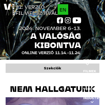
Jump to navigation
21. VERZIÓ
EN
FILMFESZTIVÁL
2024. NOVEMBER 6-13.
A VALÓSÁG
KIBONTVA
ONLINE VERZIÓ
11.14.-11.24.
INFO
Szekciók
FILMEK
PROGRAM
NEM HALLGATUNK
VENDÉGEK
INDUSTRY