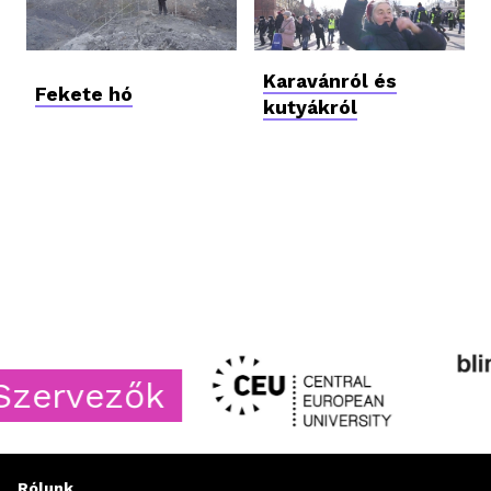
Karavánról és
Fekete hó
kutyákról
ervezők
Rólunk