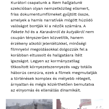
Kurátori csapatunk a
Nem hallgatunk
szekcióban olyan nemzetközileg elismert,
friss dokumentumfilmeket gyűjtött össze,
amelyek a hamis narratívák mögött húzódó
valóságot bontják ki a nézők számára. A
Fekete hó
és a
Karavánról és kutyákról
nem
csupán tényszerűen közvetítik, hanem
érzékeny alkotói jelenlétükkel, minőségi
filmnyelvi megoldásokkal dolgozzák fel a
korábban eltussolt és hallgatásra ítélt
igazságot. Legyen az kormányzatilag
titkosított környezetszennyezés vagy totális
háborús cenzúra, ezek a filmek megmutatják
a történések komplex és mélyebb rétegeit,
árnyaltan és mégis közérthetően bemutatva
az elnyomás és ellenállás dinamikáit.