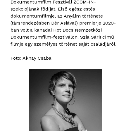
Dokumentumfilm Fesztivál ZOOM-IN-
szekciójának fődíját. Első egész estés
dokumentumfilmje, az Anyáim története
(társrendezésben Dér Asiával) premierje 2020-
ban volt a kanadai Hot Docs Nemzetközi
Dokumentumfilm-fesztiválon. Szia Sári! című
filmje egy személyes történet saját családjáról.
Fotó: Aknay Csaba