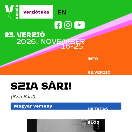
Jump to navigation
EN
Verziótéka
23. VERZIÓ
2026. NOVEMBER
16-25.
INFO
RE:VERZIÓ
SZIA SÁRI!
NEVEZÉS
Szia Sári!
DOCLAB
Magyar verseny
OKTATÁS
BLOG