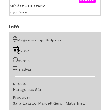
Művész - Huszárik
angol felirat
Infó
Magyarország, Bulgária
2025
82min
magyar
Director
Haragonics Sári
Producer
Sára László
Marcell Gerő
Mátis Inez