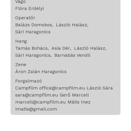
Vágó
Flóra Erdélyi
Operatőr
Balázs Domokos
László Halász
Sári Haragonics
Hang
Tamás Bohács
Asia Dér
László Halász
Sári Haragonics
Barnabás Vendli
Zene
Áron Zalán Haragonics
Forgalmazó
Campfilm office@campfilm.eu László Sára
sara@campfilm.eu Gerő Marcell
marcell@campfilm.eu Mátis Inez
imatis@gmail.com