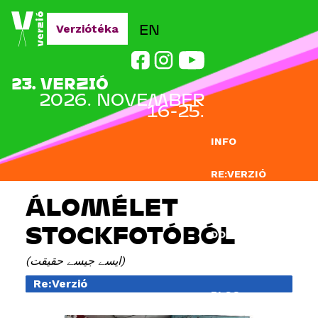
Jump to navigation
EN
Verziótéka
23. VERZIÓ
2026. NOVEMBER
16-25.
INFO
RE:VERZIÓ
ÁLOMÉLET
NEVEZÉS
STOCKFOTÓBÓL
DOCLAB
ایسے جیسے حقیقت
OKTATÁS
Re:Verzió
BLOG