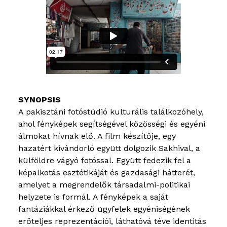
A pakisztáni fotóstúdió kulturális találkozóhely,
ahol fényképek segítségével közösségi és egyéni
álmokat hívnak elő. A film készítője, egy
hazatért kivándorló együtt dolgozik Sakhival, a
külföldre vágyó fotóssal. Együtt fedezik fel a
képalkotás esztétikáját és gazdasági hátterét,
amelyet a megrendelők társadalmi-politikai
helyzete is formál. A fényképek a saját
fantáziákkal érkező ügyfelek egyéniségének
erőteljes reprezentációi, láthatóvá téve identitás