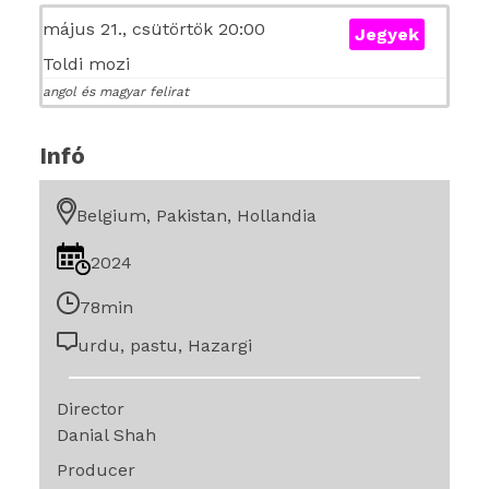
május 21., csütörtök 20:00
Jegyek
Toldi mozi
angol és magyar felirat
Infó
Belgium, Pakistan, Hollandia
2024
78min
urdu, pastu, Hazargi
Director
Danial Shah
Producer