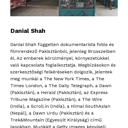
Danial Shah
Danial Shah független dokumentarista fotós és
filmrendező Pakisztánból, jelenleg Brüsszelben
él. Az emberek körülményei, környezetükkel
való kapcsolata foglalkoztatja. Megbízásokon és
szerkesztőségi felkéréseken dolgozik, jelentek
meg munkái a The New York Times, a The
Times London, a The Daily Telegraph, a Dawn
(Pakisztán), a Herald (Pakisztán), az Express
Tribune Magazine (Pakisztán), a The Wire
(India), a Scroll.in (India), a Himal SouthAsian
(Nepál), a Dawn Urdu (Pakisztán) és a
Trek&Mountain (Egyesült Királyság) című
lapokban. Munkáit a Getty Images képviseli.