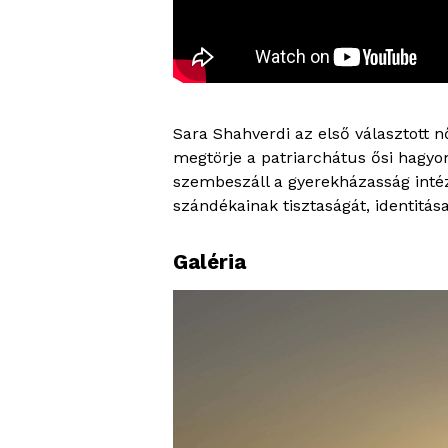
Sara Shahverdi az első választott nő
megtörje a patriarchátus ősi hagyom
szembeszáll a gyerekházasság inté
szándékainak tisztaságát, identitás
Galéria