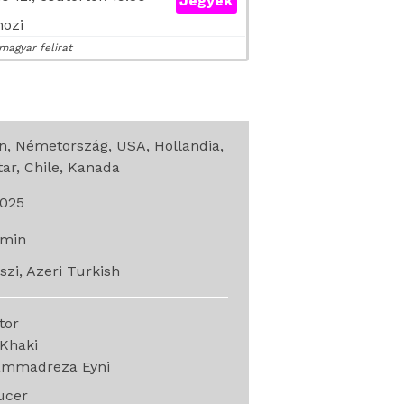
Jegyek
mozi
magyar felirat
án, Németország, USA, Hollandia,
ar, Chile, Kanada
025
min
szi, Azeri Turkish
ctor
Khaki
mmadreza Eyni
ucer