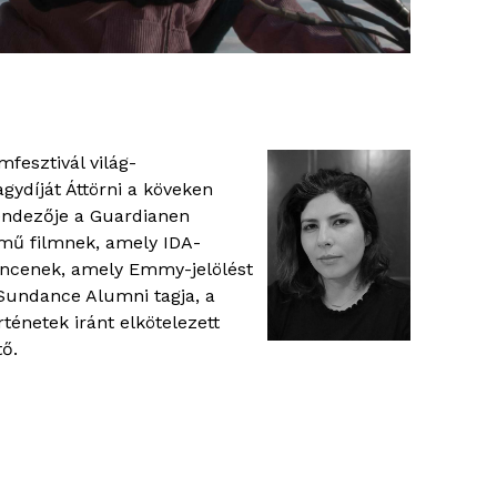
fesztivál világ-
ydíját Áttörni a köveken
ndezője a Guardianen
mű filmnek, amely IDA-
rgencenek, amely Emmy-jelölést
 Sundance Alumni tagja, a
ténetek iránt elkötelezett
ő.