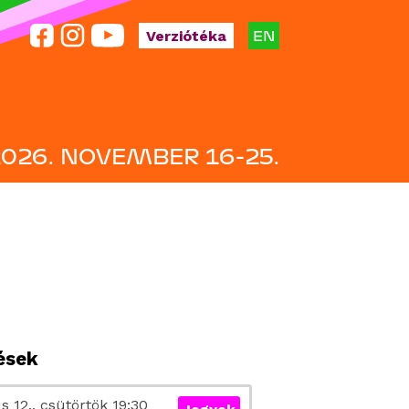
EN
Verziótéka
2026. NOVEMBER 16-25.
tések
 12., csütörtök 19:30