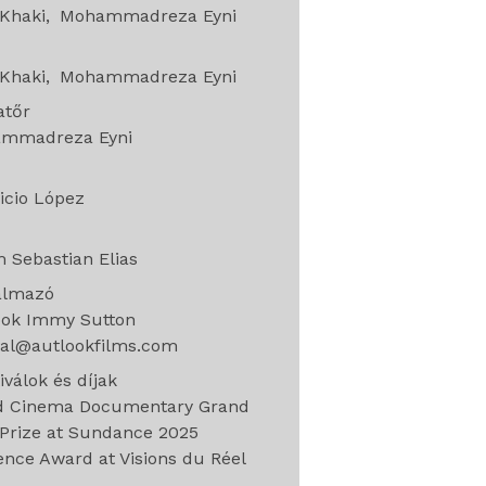
Khaki
Mohammadreza Eyni
Khaki
Mohammadreza Eyni
atőr
mmadreza Eyni
g
icio López
e
 Sebastian Elias
almazó
ook Immy Sutton
val@autlookfilms.com
iválok és díjak
d Cinema Documentary Grand
Prize at Sundance 2025
nce Award at Visions du Réel