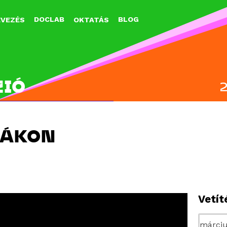
Jump to navigation
DOCLAB
BLOG
EVEZÉS
OKTATÁS
ZIÓ
LÁKON
Vetí
március