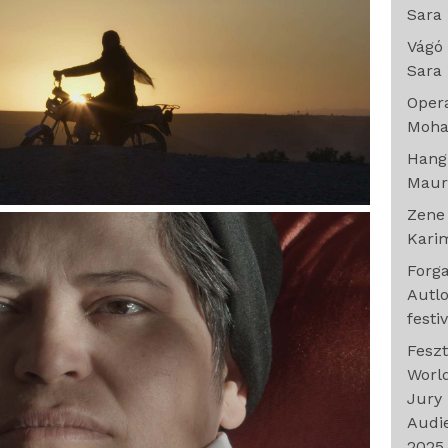
Sara 
Vágó
Sara 
Oper
Moha
Han
Maur
Zen
Karim
Forg
Autl
festi
Feszt
Worl
Jury 
Audie
2025