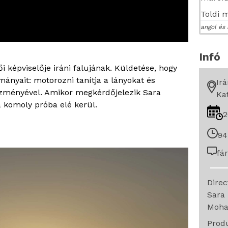
Toldi 
angol és 
Infó
i képviselője iráni falujának. Küldetése, hogy
ányait: motorozni tanítja a lányokat és
Ir
zményével. Amikor megkérdőjelezik Sara
Kat
a komoly próba elé kerül.
2
94
fár
Dire
Sara 
Moha
Prod