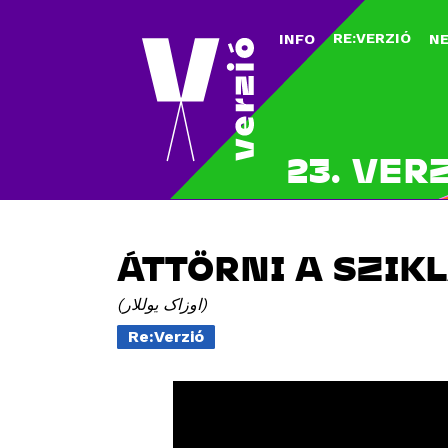
RE:VERZIÓ
INFO
N
23. VER
ÁTTÖRNI A SZIK
اوزاک یوللار
Re:Verzió