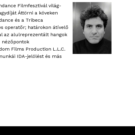
ance Filmfesztivál világ-
ydíját Áttörni a köveken
ance és a Tribeca
s operatőr; határokon átívelő
al az alulreprezentált hangok
is nézőpontok
dom Films Production L.L.C.
unkái IDA-jelölést és más