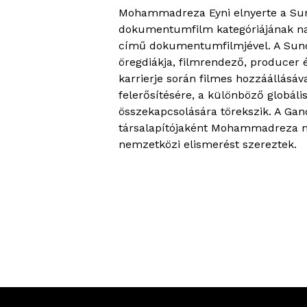
Mohammadreza Eyni elnyerte a Sund
dokumentumfilm kategóriájának nag
című dokumentumfilmjével. A Sund
öregdiákja, filmrendező, producer é
karrierje során filmes hozzáállásáv
felerősítésére, a különböző globál
összekapcsolására törekszik. A Gan
társalapítójaként Mohammadreza m
nemzetközi elismerést szereztek.