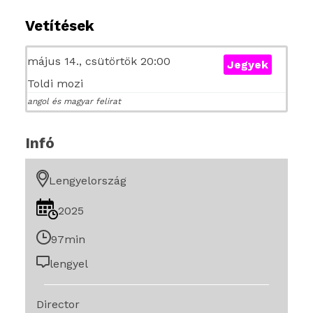
Vetítések
május 14., csütörtök 20:00
Jegyek
Toldi mozi
angol és magyar felirat
Infó
Lengyelország
2025
97min
lengyel
Director