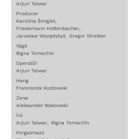
Arjun Talwar
Producer
Karolina Śmigiel
Friedemann Hottenbacher
Jarosław Wszędybył
Gregor Streiber
Vágó
Bigna Tomschin
Operatőr
Arjun Talwar
Hang
Franciszek Kozłowski
Zene
Aleksander Makowski
Író
Arjun Talwar
Bigna Tomschin
Forgalmazó