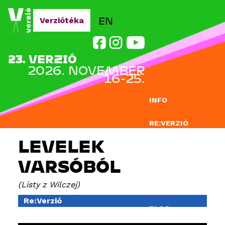
Jump to navigation
EN
Verziótéka
23. VERZIÓ
2026. NOVEMBER
16-25.
INFO
RE:VERZIÓ
LEVELEK
NEVEZÉS
VARSÓBÓL
DOCLAB
Listy z Wilczej
OKTATÁS
Re:Verzió
BLOG