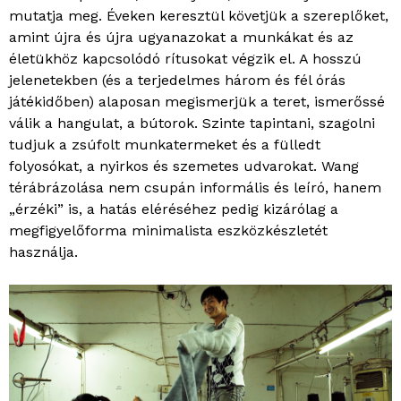
mutatja meg. Éveken keresztül követjük a szereplőket,
amint újra és újra ugyanazokat a munkákat és az
életükhöz kapcsolódó rítusokat végzik el. A hosszú
jelenetekben (és a terjedelmes három és fél órás
játékidőben) alaposan megismerjük a teret, ismerőssé
válik a hangulat, a bútorok. Szinte tapintani, szagolni
tudjuk a zsúfolt munkatermeket és a fülledt
folyosókat, a nyirkos és szemetes udvarokat. Wang
térábrázolása nem csupán informális és leíró, hanem
„érzéki” is, a hatás eléréséhez pedig kizárólag a
megfigyelőforma minimalista eszközkészletét
használja.