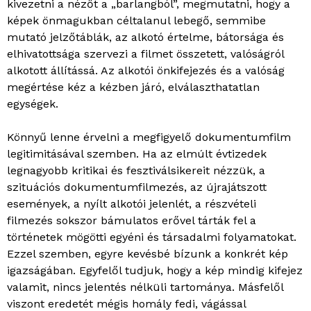
kivezetni a nézőt a „barlangból”, megmutatni, hogy a
képek önmagukban céltalanul lebegő, semmibe
mutató jelzőtáblák, az alkotó értelme, bátorsága és
elhivatottsága szervezi a filmet összetett, valóságról
alkotott állítássá. Az alkotói önkifejezés és a valóság
megértése kéz a kézben járó, elválaszthatatlan
egységek.
Könnyű lenne érvelni a megfigyelő dokumentumfilm
legitimitásával szemben. Ha az elmúlt évtizedek
legnagyobb kritikai és fesztiválsikereit nézzük, a
szituációs dokumentumfilmezés, az újrajátszott
események, a nyílt alkotói jelenlét, a részvételi
filmezés sokszor bámulatos erővel tárták fel a
történetek mögötti egyéni és társadalmi folyamatokat.
Ezzel szemben, egyre kevésbé bízunk a konkrét kép
igazságában. Egyfelől tudjuk, hogy a kép mindig kifejez
valamit, nincs jelentés nélküli tartománya. Másfelől
viszont eredetét mégis homály fedi, vágással