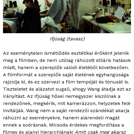
Ifjúság (tavasz)
Az eseménytelen ismétlődés esztétikai érőként jelenik
meg a filmben, de nem utólag ráhúzott stiláris hatások
miatt, hanem a szereplők valódi életéből következően.
A filmformát a szereplők saját életének egyhangúsága
rajzolja ki, és ez szervezi a film tempóját és tónusát is.
Tiszteletet és alázatot sugall, ahogy Wang átadja ezt az
irányítást. Az Ifjúság hősei nemegyszer kiszólnak a
rendezőnek, megkérik, mit kamerázzon, helyzetek felé
invitálják. Wang nem a saját rendezői szándékát akarja
ráhúzni az eseményekre, hanem alárendeli magát
ennek a sodrásnak. Micsoda érdekes megfordítása a
filmes és alanyi hierarchiának!
Amit csak meg akarsz