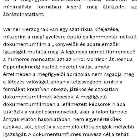
minimalista formában kísérli meg ábrázolni az
ábrázolhatatlant.
Werner Herzognak van egy szatirikus kifejezése,
miszerint a megfigyelésre épülő és kommentár nélküli
dokumentumfilm a „könyvelők és adatelemzők”
igazságát mutatja meg. A legendás német filmrendező
a humoros mondattal azt az Errol Morrison át Joshua
Oppenheimerig osztott nézetet vallja, amely
értelmében a megfigyelői ábrázolás nem ragadja meg
a létezés valóságát abban a teljességben, amire a
formákat kreatívan ötvöző, játékos és szokatlan
dokumentumfilmek képesek. A megfigyelő
dokumentumfilmben a lefilmezett képsorok hiába
tükrözik a valódi eseményeket, akár a falon táncoló
árnyak Platón hasonlatában, nem egyenértékűek
azokkal, sőt, elrejtik a szemlélő elől a dolgok mélyebb
igazságát. A dokumentumfilmes művész célja tehát