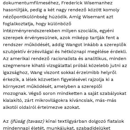
dokumentumfilmeséhez, Frederick Wisemanhez
hasonlítják, pedig a két nagy rendező között komoly
nézőpontkülönbség húzódik. Amíg Wisemant azt
foglalkoztatja, hogy különböző
intézményrendszerekben milyen szociális, egyéni
szerepek érvényesülnek, azok miképp tartják fent a
rendszer működését, addig Wangot inkább a szereplők
szubjektív érzésvilágai és hétköznapi megélése érdekli.
Az amerikai rendező racionalista és analitikus, minden
szegmensre kiható vizsgálattal próbál közelebb jutni az
igazsághoz, Wang viszont sokkal érzelmibb helyről
érkezik, a lélek közvetlen figyelésével rajzolja ki a
környezet működését, amelyben a szereplői
mozognak. Végső soron mindketten a saját szabályokat
kialakító, zárt mikrovilágokra kíváncsiak, más-más
alkotói oldalról értelmezve azokat.
Az
Ijfúság (tavasz)
kínai textilgyárban dolgozó fiatalok
mindennapi életét, munkájukat, szabadidejüket