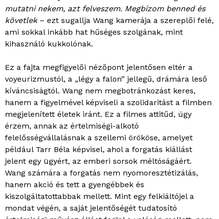
mutatni nekem, azt felveszem. Megbízom benned és
követlek
– ezt sugallja Wang kamerája a szereplői felé,
ami sokkal inkább hat hűséges szolgának, mint
kihasználó kukkolónak.
Ez a fajta megfigyelői nézőpont jelentősen eltér a
voyeurizmustól, a „légy a falon” jellegű, drámára leső
kíváncsiságtól. Wang nem megbotránkozást keres,
hanem a figyelmével képviseli a szolidaritást a filmben
megjelenített életek iránt. Ez a filmes attitűd, úgy
érzem, annak az értelmiségi-alkotó
felelősségvállalásnak a szellemi örököse, amelyet
például Tarr Béla képvisel, ahol a forgatás kiállást
jelent egy ügyért, az emberi sorsok méltóságáért.
Wang számára a forgatás nem nyomoresztétizálás,
hanem akció és tett a gyengébbek és
kiszolgáltatottabbak mellett. Mint egy felkiáltójel a
mondat végén, a saját jelentőségét tudatosító