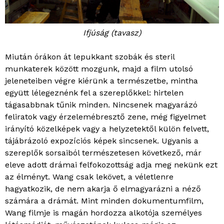
Ifjúság (tavasz)
Miután órákon át lepukkant szobák és steril
munkaterek között mozgunk, majd a film utolsó
jeleneteiben végre kiérünk a természetbe, mintha
együtt lélegeznénk fel a szereplőkkel: hirtelen
tágasabbnak tűnik minden. Nincsenek magyarázó
feliratok vagy érzelemébresztő zene, még figyelmet
irányító közelképek vagy a helyzetektől külön felvett,
tájábrázoló expozíciós képek sincsenek. Ugyanis a
szereplők sorsaiból természetesen következő, már
eleve adott drámai felfokozottság adja meg nekünk ezt
az élményt. Wang csak lekövet, a véletlenre
hagyatkozik, de nem akarja ő elmagyarázni a néző
számára a drámát. Mint minden dokumentumfilm,
Wang filmje is magán hordozza alkotója személyes