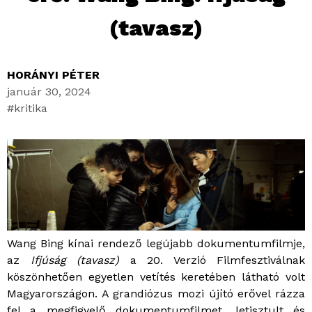
(tavasz)
HORÁNYI PÉTER
január 30, 2024
kritika
Wang Bing kínai rendező legújabb dokumentumfilmje,
az
Ifjúság (tavasz)
a 20. Verzió Filmfesztiválnak
köszönhetően egyetlen vetítés keretében látható volt
Magyarországon. A grandiózus mozi újító erővel rázza
fel a megfigyelő dokumentumfilmet, letisztult és