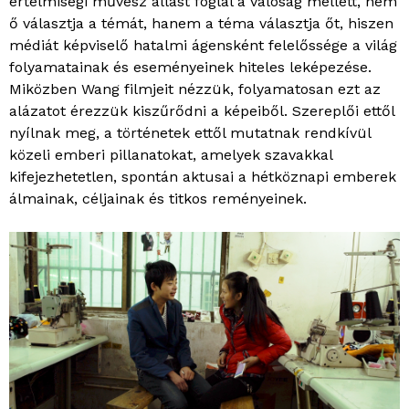
értelmiségi művész állást foglal a valóság mellett, nem
ő választja a témát, hanem a téma választja őt, hiszen
médiát képviselő hatalmi ágensként felelőssége a világ
folyamatainak és eseményeinek hiteles leképezése.
Miközben Wang filmjeit nézzük, folyamatosan ezt az
alázatot érezzük kiszűrődni a képeiből. Szereplői ettől
nyílnak meg, a történetek ettől mutatnak rendkívül
közeli emberi pillanatokat, amelyek szavakkal
kifejezhetetlen, spontán aktusai a hétköznapi emberek
álmainak, céljainak és titkos reményeinek.