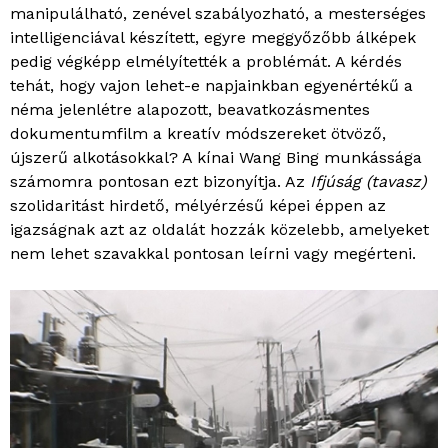
manipulálható, zenével szabályozható, a mesterséges
intelligenciával készített, egyre meggyőzőbb álképek
pedig végképp elmélyítették a problémát. A kérdés
tehát, hogy vajon lehet-e napjainkban egyenértékű a
néma jelenlétre alapozott, beavatkozásmentes
dokumentumfilm a kreatív módszereket ötvöző,
újszerű alkotásokkal? A kínai Wang Bing munkássága
számomra pontosan ezt bizonyítja. Az
Ifjúság (tavasz)
szolidaritást hirdető, mélyérzésű képei éppen az
igazságnak azt az oldalát hozzák közelebb, amelyeket
nem lehet szavakkal pontosan leírni vagy megérteni.