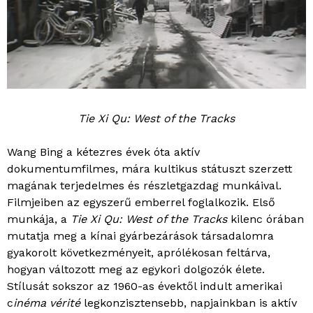
Tie Xi Qu: West of the Tracks
Wang Bing a kétezres évek óta aktív
dokumentumfilmes, mára kultikus státuszt szerzett
magának terjedelmes és részletgazdag munkáival.
Filmjeiben az egyszerű emberrel foglalkozik. Első
munkája, a
Tie Xi Qu: West of the Tracks
kilenc órában
mutatja meg a kínai gyárbezárások társadalomra
gyakorolt következményeit, aprólékosan feltárva,
hogyan változott meg az egykori dolgozók élete.
Stílusát sokszor az 1960-as évektől indult amerikai
c
inéma vérité
legkonzisztensebb, napjainkban is aktív