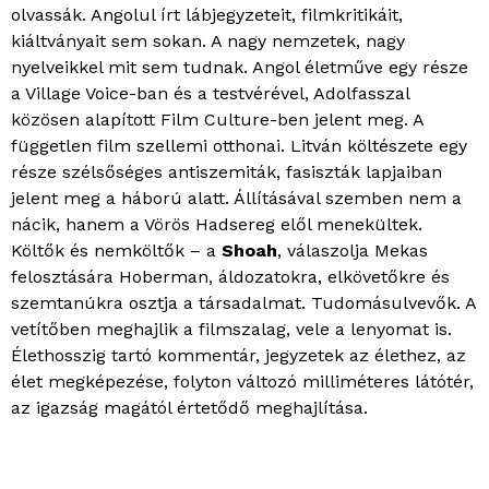
olvassák. Angolul írt lábjegyzeteit, filmkritikáit,
kiáltványait sem sokan. A nagy nemzetek, nagy
nyelveikkel mit sem tudnak. Angol életműve egy része
a Village Voice-ban és a testvérével, Adolfasszal
közösen alapított Film Culture-ben jelent meg. A
független film szellemi otthonai. Litván költészete egy
része szélsőséges antiszemiták, fasiszták lapjaiban
jelent meg a háború alatt. Állításával szemben nem a
nácik, hanem a Vörös Hadsereg elől menekültek.
Költők és nemköltők – a
Shoah
, válaszolja Mekas
felosztására Hoberman, áldozatokra, elkövetőkre és
szemtanúkra osztja a társadalmat. Tudomásulvevők. A
vetítőben meghajlik a filmszalag, vele a lenyomat is.
Élethosszig tartó kommentár, jegyzetek az élethez, az
élet megképezése, folyton változó milliméteres látótér,
az igazság magától értetődő meghajlítása.