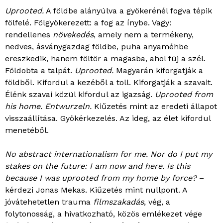
Uprooted.
A földbe alányúlva a gyökerénél fogva tépik
fölfelé. Fölgyökerezett: a fog az ínybe. Vagy:
rendellenes
növekedés
, amely nem a termékeny,
nedves, ásványgazdag földbe, puha anyaméhbe
ereszkedik, hanem föltör a magasba, ahol fúj a szél.
Földobta a talpát.
Uprooted.
Magyarán kiforgatják a
földből. Kifordul a kezéből a toll. Kiforgatják a szavait.
Élénk szavai közül kifordul az igazság.
Uprooted from
his home. Entwurzeln.
Kiűzetés mint az eredeti állapot
visszaállítása. Gyökérkezelés. Az ideg, az élet kifordul
menetéből.
No abstract internationalism for me. Nor do I put my
stakes on the future: I am now and here. Is this
because I was uprooted from my home by force?
–
kérdezi Jonas Mekas. Kiűzetés mint nullpont. A
jóvátehetetlen trauma
filmszakadás
, vég, a
folytonosság, a hivatkozható, közös emlékezet vége