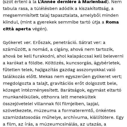
(szót érteni á la
L'Année dernière à Marienbad
). Nem
tabula rasa, a túlélésben adódik a kiszakítottság, a
megsemmisített talaj tapasztalata, amelyből minden
kiindul, (mint a gyerekek semmibe tartó útja a
Roma
città aperta
végén).
Gyökeret
ver
. Erőszak, penetráció. Sátrat ver: a
száműzött, a nomád, a cigány, ahová nem tartozik,
ahová be kell furakodni, ahol kalapáccsal kell beleverni
a karókat a földbe. Költözés, kuncsorgás, ágybérletek,
fűtetlen telek, hajigazítás gazdag asszonyokkal való
találkozás előtt. Mekas nem egyszerűen gyökeret vert;
megdolgozta a talajt, gravitációs erőt dolgozott bele,
közeget intézményesített. Barátságok, egymást eltartó
munkanélküliek, otthonra lelt menekültek
összejövetelei villannak föl filmjeiben, lapjai,
szövetkezete, múzeuma a formateremtő, önkéntes
szamizdatosodás műhelye, archívuma, kiállítótere. Egy
a film, az írás, a múzeumcsinálás, az utazás, a