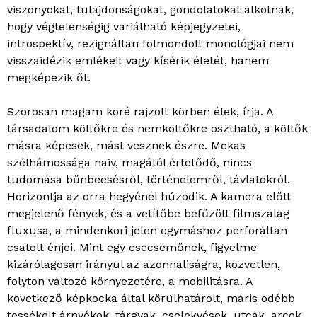
viszonyokat, tulajdonságokat, gondolatokat alkotnak,
hogy végtelenségig variálható képjegyzetei,
introspektív, rezignáltan fölmondott monológjai nem
visszaidézik emlékeit vagy kísérik életét, hanem
megképezik őt.
Szorosan magam köré rajzolt körben élek, írja. A
társadalom költőkre és nemköltőkre osztható, a költők
másra képesek, mást vesznek észre. Mekas
szélhámossága naiv, magától értetődő, nincs
tudomása bűnbeesésről, történelemről, távlatokról.
Horizontja az orra hegyénél húzódik. A kamera előtt
megjelenő fények, és a vetítőbe befűzött filmszalag
fluxusa, a mindenkori jelen egymáshoz perforáltan
csatolt énjei. Mint egy csecsemőnek, figyelme
kizárólagosan irányul az azonnaliságra, közvetlen,
folyton változó környezetére, a mobilitásra. A
következő képkocka által körülhatárolt, máris odébb
tessékelt árnyékok, tárgyak, cselekvések, utcák, arcok