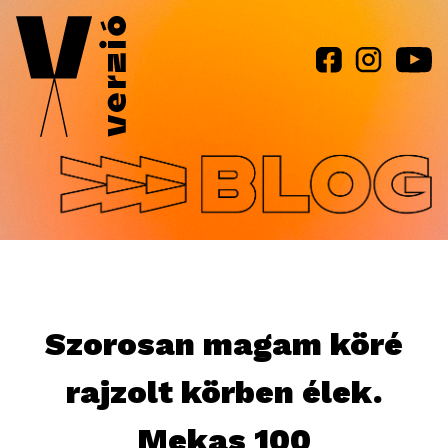
Jump to navigation
Szorosan magam köré
rajzolt körben élek.
Mekas 100