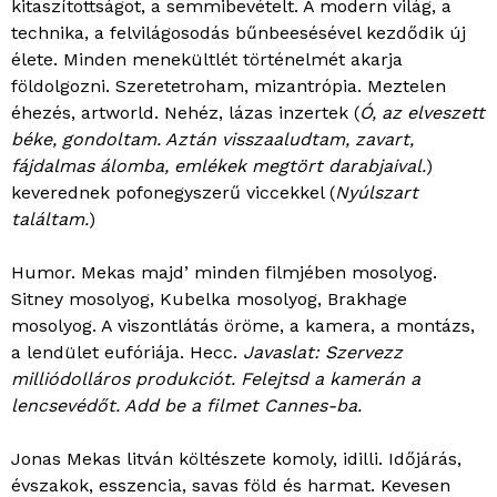
kitaszítottságot, a semmibevételt. A modern világ, a
technika, a felvilágosodás bűnbeesésével kezdődik új
élete. Minden menekültlét történelmét akarja
földolgozni. Szeretetroham, mizantrópia. Meztelen
éhezés, artworld. Nehéz, lázas inzertek (
Ó, az elveszett
béke, gondoltam. Aztán visszaaludtam, zavart,
fájdalmas álomba, emlékek megtört darabjaival.
)
keverednek pofonegyszerű viccekkel (
Nyúlszart
találtam.
)
Humor. Mekas majd’ minden filmjében mosolyog.
Sitney mosolyog, Kubelka mosolyog, Brakhage
mosolyog. A viszontlátás öröme, a kamera, a montázs,
a lendület eufóriája. Hecc.
Javaslat: Szervezz
milliódolláros produkciót. Felejtsd a kamerán a
lencsevédőt. Add be a filmet Cannes-ba.
Jonas Mekas litván költészete komoly, idilli. Időjárás,
évszakok, esszencia, savas föld és harmat. Kevesen