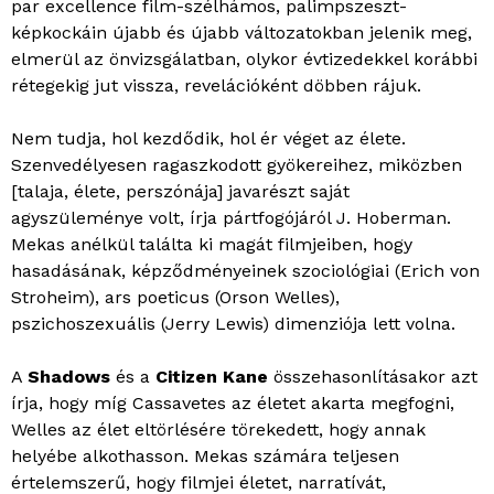
par excellence film-szélhámos, palimpszeszt-
képkockáin újabb és újabb változatokban jelenik meg,
elmerül az önvizsgálatban, olykor évtizedekkel korábbi
rétegekig jut vissza, revelációként döbben rájuk.
Nem tudja, hol kezdődik, hol ér véget az élete.
Szenvedélyesen ragaszkodott gyökereihez, miközben
[talaja, élete, perszónája] javarészt saját
agyszüleménye volt, írja pártfogójáról J. Hoberman.
Mekas anélkül találta ki magát filmjeiben, hogy
hasadásának, képződményeinek szociológiai (Erich von
Stroheim), ars poeticus (Orson Welles),
pszichoszexuális (Jerry Lewis) dimenziója lett volna.
A
Shadows
és a
Citizen Kane
összehasonlításakor azt
írja, hogy míg Cassavetes az életet akarta megfogni,
Welles az élet eltörlésére törekedett, hogy annak
helyébe alkothasson. Mekas számára teljesen
értelemszerű, hogy filmjei életet, narratívát,