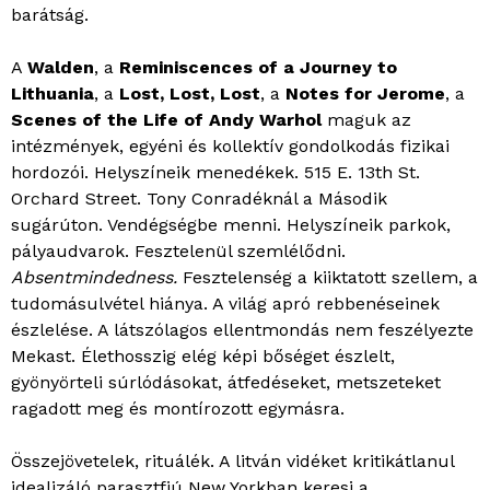
barátság.
A
Walden
, a
Reminiscences of a Journey to
Lithuania
, a
Lost, Lost, Lost
, a
Notes for Jerome
, a
Scenes of the Life of Andy Warhol
maguk az
intézmények, egyéni és kollektív gondolkodás fizikai
hordozói. Helyszíneik menedékek. 515 E. 13th St.
Orchard Street. Tony Conradéknál a Második
sugárúton. Vendégségbe menni. Helyszíneik parkok,
pályaudvarok. Fesztelenül szemlélődni.
Absentmindedness.
Fesztelenség a kiiktatott szellem, a
tudomásulvétel hiánya. A világ apró rebbenéseinek
észlelése. A látszólagos ellentmondás nem feszélyezte
Mekast. Élethosszig elég képi bőséget észlelt,
gyönyörteli súrlódásokat, átfedéseket, metszeteket
ragadott meg és montírozott egymásra.
Összejövetelek, rituálék. A litván vidéket kritikátlanul
idealizáló parasztfiú New Yorkban keresi a