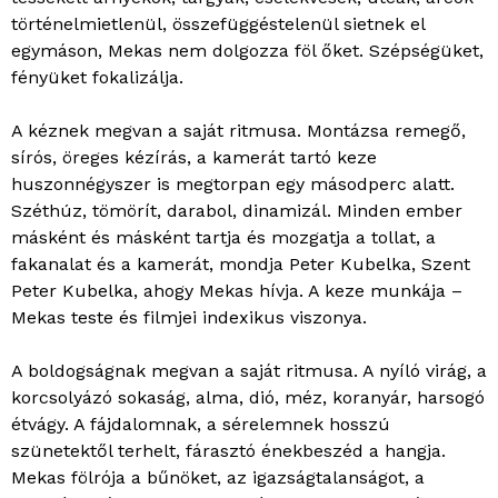
történelmietlenül, összefüggéstelenül sietnek el
egymáson, Mekas nem dolgozza föl őket. Szépségüket,
fényüket fokalizálja.
A kéznek megvan a saját ritmusa. Montázsa remegő,
sírós, öreges kézírás, a kamerát tartó keze
huszonnégyszer is megtorpan egy másodperc alatt.
Széthúz, tömörít, darabol, dinamizál. Minden ember
másként és másként tartja és mozgatja a tollat, a
fakanalat és a kamerát, mondja Peter Kubelka, Szent
Peter Kubelka, ahogy Mekas hívja. A keze munkája –
Mekas teste és filmjei indexikus viszonya.
A boldogságnak megvan a saját ritmusa. A nyíló virág, a
korcsolyázó sokaság, alma, dió, méz, koranyár, harsogó
étvágy. A fájdalomnak, a sérelemnek hosszú
szünetektől terhelt, fárasztó énekbeszéd a hangja.
Mekas fölrója a bűnöket, az igazságtalanságot, a