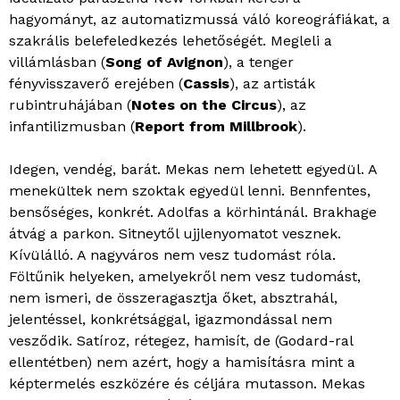
hagyományt, az automatizmussá váló koreográfiákat, a
szakrális belefeledkezés lehetőségét. Megleli a
villámlásban (
Song of Avignon
), a tenger
fényvisszaverő erejében (
Cassis
), az artisták
rubintruhájában (
Notes on the Circus
), az
infantilizmusban (
Report from Millbrook
).
Idegen, vendég, barát. Mekas nem lehetett egyedül. A
menekültek nem szoktak egyedül lenni. Bennfentes,
bensőséges, konkrét. Adolfas a körhintánál. Brakhage
átvág a parkon. Sitneytől ujjlenyomatot vesznek.
Kívülálló. A nagyváros nem vesz tudomást róla.
Föltűnik helyeken, amelyekről nem vesz tudomást,
nem ismeri, de összeragasztja őket, absztrahál,
jelentéssel, konkrétsággal, igazmondással nem
vesződik. Satíroz, rétegez, hamisít, de (Godard-ral
ellentétben) nem azért, hogy a hamisításra mint a
képtermelés eszközére és céljára mutasson. Mekas