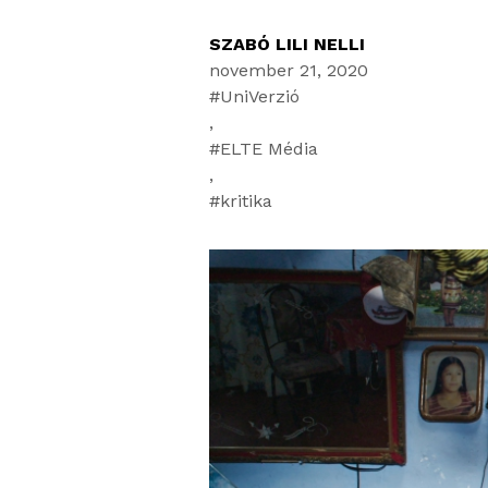
SZABÓ LILI NELLI
november 21, 2020
UniVerzió
,
ELTE Média
,
kritika