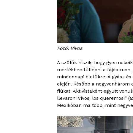
Fotó: Vivos
A szülők hiszik, hogy gyermekei
mértékben túllépni a fájdalmon, 
mindennapi életükre. A gyász és 
elején. Később a negyvenhárom diá
fiúkat. Aktivistaként együtt vonul
llevaron! Vivos, los queremos!” (
Mexikóban ma több, mint negyve