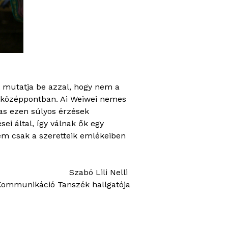
mutatja be azzal, hogy nem a
 a középpontban. Ai Weiwei nemes
as ezen súlyos érzések
i által, így válnak ők egy
em csak a szeretteik emlékeiben
Szabó Lili Nelli
Kommunikáció Tanszék hallgatója