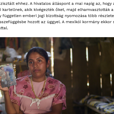
isztált ehhez. A hivatalos álláspont a mai napig az, hogy 
yi kartellnek, akik kivégezték őket, majd elhamvasztották 
y független emberi jogi bizottság nyomozása több részlete
összefüggésbe hozott az üggyel. A mexikói kormány ekkor 
tal.