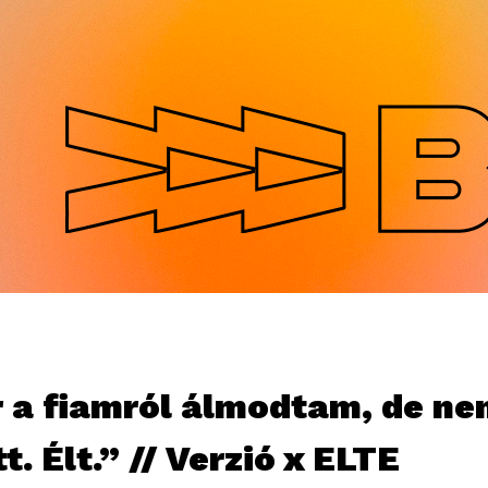
Jump to navigation
r a fiamról álmodtam, de ne
t. Élt.” // Verzió x ELTE