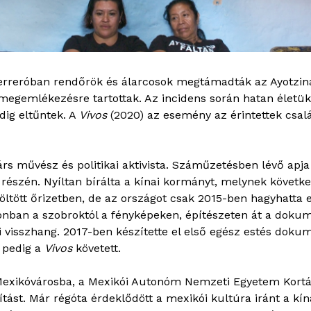
erreróban rendőrök és álarcosok megtámadták az Ayotzin
gy megemlékezésre tartottak. Az incidens során hatan életü
ig eltűntek. A
Vivos
(2020) az esemény az érintettek csalá
árs művész és politikai aktivista. Száműzetésben lévő ap
i részén. Nyíltan bírálta a kínai kormányt, melynek követ
öltött őrizetben, de az országot csak 2015-ben hagyhatta el
azonban a szobroktól a fényképeken, építészeten át a do
i visszhang. 2017-ben készítette el első egész estés dok
pedig a
Vivos
követett.
t Mexikóvárosba, a Mexikói Autonóm Nemzeti Egyetem Kor
lítást. Már régóta érdeklődött a mexikói kultúra iránt a kí