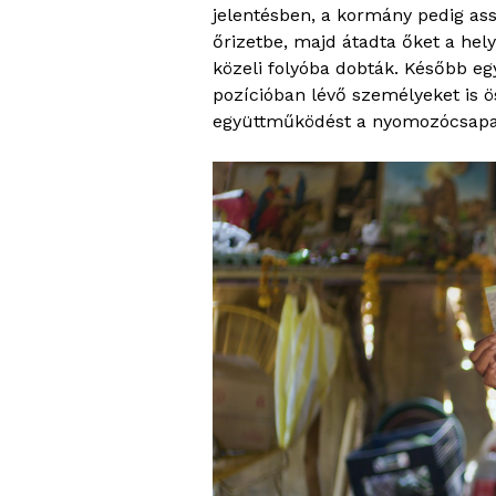
jelentésben, a kormány pedig assz
őrizetbe, majd átadta őket a hel
közeli folyóba dobták. Később eg
pozícióban lévő személyeket is 
együttműködést a nyomozócsapat