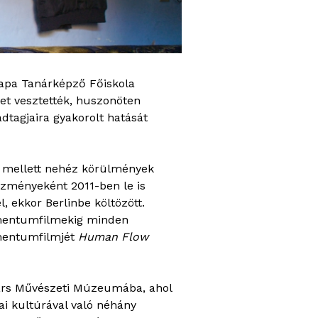
apa Tanárképző Főiskola
ket vesztették, huszonöten
dtagjaira gyakorolt hatását
ja mellett nehéz körülmények
kezményeként 2011-ben le is
, ekkor Berlinbe költözött.
kumentumfilmekig minden
umentumfilmjét
Human Flow
társ Művészeti Múzeumába, ahol
nai kultúrával való néhány