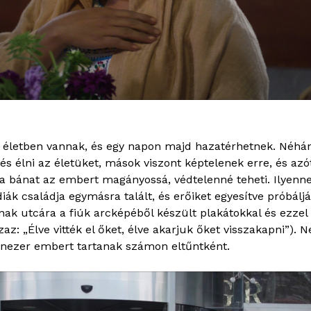
k életben vannak, és egy napon majd hazatérhetnek. Néhá
és élni az életüket, mások viszont képtelenek erre, és azó
a bánat az embert magányossá, védtelenné teheti. Ilyennek
k családja egymásra talált, és erőiket egyesítve próbáljá
nak utcára a fiúk arcképéből készült plakátokkal és ezzel a 
azaz: „Élve vitték el őket, élve akarjuk őket visszakapni”)
nezer embert tartanak számon eltűntként.