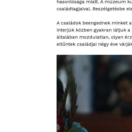
hasonlósága miatt. A múzeum kurá
családtagjaival. Beszélgetésbe e
A családok beengednek minket az 
interjúk közben gyakran látjuk a 
általában mozdulatlan, olyan érz
eltűntek családjai négy éve várják