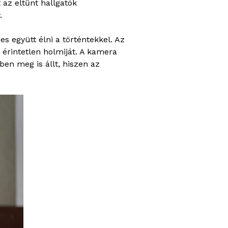
 az eltűnt hallgatók
.
s együtt élni a történtekkel. Az
k érintetlen holmiját. A kamera
en meg is állt, hiszen az