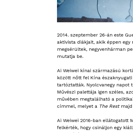
2014. szeptember 26-án este Gu
aktivista diákjait, akik éppen e
megsérültek, negyvenhárman ped
mutatja be.
Ai Weiwei kínai származású kort
között nőtt fel Kína északnyugat
tartóztatták. Nyolcvanegy napot t
Művészi palettája igen széles, 
művében megtalálható a politika
címmel, melyet a
The Rest
majd 
Ai Weiwei 2016-ban ellátogatot
felkérték, hogy csináljon egy kiál