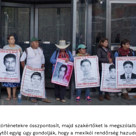
 történetekre összpontosít, majd szakértőket is megszólalt
től egyig úgy gondolják, hogy a mexikói rendőrség hazudot