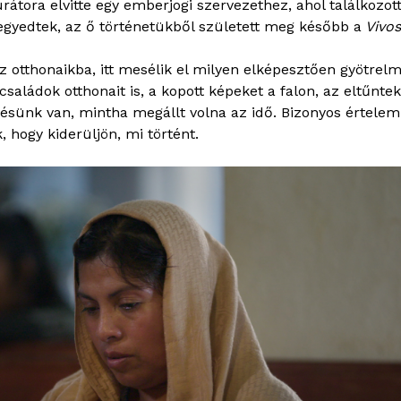
tora elvitte egy emberjogi szervezethez, ahol találkozott
legyedtek, az ő történetükből született meg később a
Vivos
otthonaikba, itt mesélik el milyen elképesztően gyötrelme
családok otthonait is, a kopott képeket a falon, az eltűnte
ésünk van, mintha megállt volna az idő. Bizonyos értelemb
, hogy kiderüljön, mi történt.