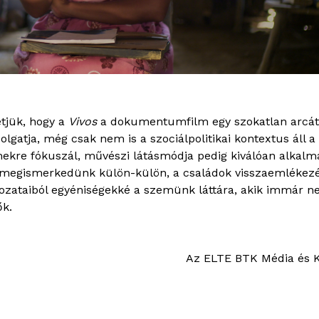
tjük, hogy a
Vivos
a dokumentumfilm egy szokatlan arcát 
olgatja, még csak nem is a szociálpolitikai kontextus áll
ekre fókuszál, művészi látásmódja pedig kiválóan alkalm
 megismerkedünk külön-külön, a családok visszaemlékezése
ozataiból egyéniségekké a szemünk láttára, akik immár n
ők.
Az ELTE BTK Média és 