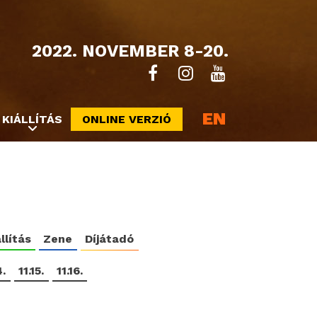
2022. NOVEMBER 8-20.
EN
KIÁLLÍTÁS
ONLINE VERZIÓ
llítás
Zene
Díjátadó
4.
11.15.
11.16.