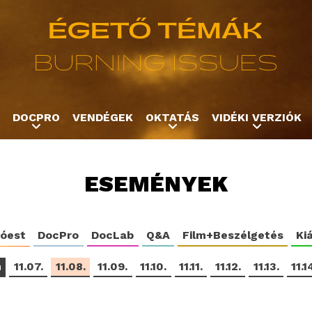
Jump to navigation
DOCPRO
VENDÉGEK
OKTATÁS
VIDÉKI VERZIÓK
ESEMÉNYEK
tóest
DocPro
DocLab
Q&A
Film+Beszélgetés
Kiá
m
11.07.
11.08.
11.09.
11.10.
11.11.
11.12.
11.13.
11.1