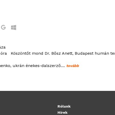
áza
9 óra Köszöntőt mond Dr. Bősz Anett, Budapest humán ter
enko, ukrán énekes-dalszerző....
tovább
Rólunk
Hírek