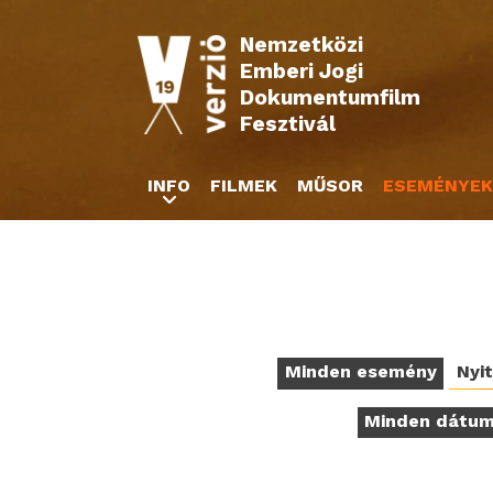
Nemzetközi
Emberi Jogi
Dokumentumfilm
Fesztivál
INFO
FILMEK
MŰSOR
ESEMÉNYEK
Minden esemény
Nyi
Minden dátu