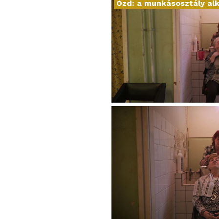
Ózd: a munkásosztály al