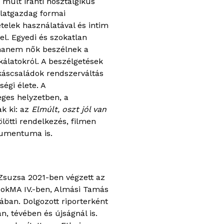
múlt iránti nosztalgikus
olatgazdag formai
telek használatával és intim
el. Egyedi és szokatlan
hanem nők beszélnek a
álatokról. A beszélgetések
káscsaládok rendszerváltás
ségi élete. A
ges helyzetben, a
k ki: az
Elmúlt, oszt jól van
lötti rendelkezés, filmen
kumentuma is.
Zsuzsa 2021-ben végzett az
okMA IV.-ben, Almási Tamás
ában. Dolgozott riporterként
n, tévében és újságnál is.