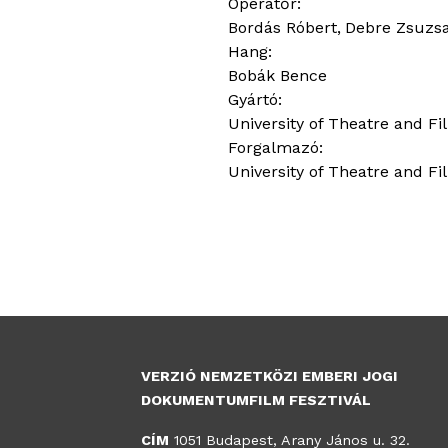
Operatőr:
Bordás Róbert
Debre Zsuzs
Hang:
Bobák Bence
Gyártó:
University of Theatre and F
Forgalmazó:
University of Theatre and F
VERZIÓ NEMZETKÖZI EMBERI JOGI
DOKUMENTUMFILM FESZTIVÁL
CÍM
1051 Budapest, Arany János u. 32.