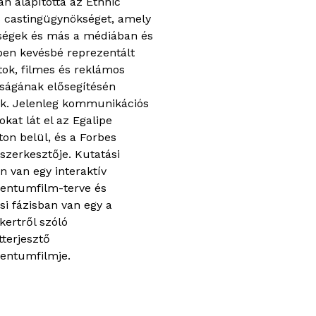
n alapította az Ethnic
s castingügynökséget, amely
ségek és más a médiában és
ben kevésbé reprezentált
tok, filmes és reklámos
óságának elősegítésén
ik. Jelenleg kommunikációs
okat lát el az Egalipe
ton belül, és a Forbes
szerkesztője. Kutatási
n van egy interaktív
ntumfilm-terve és
si fázisban van egy a
kertről szóló
tterjesztő
entumfilmje.