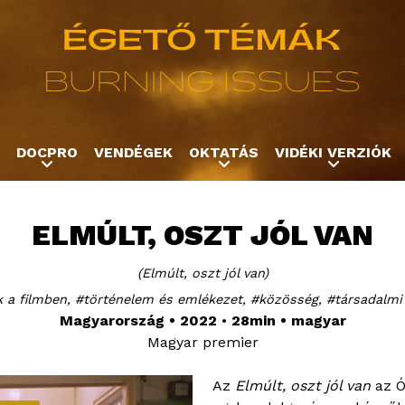
Jump to navigation
DOCPRO
VENDÉGEK
OKTATÁS
VIDÉKI VERZIÓK
ELMÚLT, OSZT JÓL VAN
Elmúlt, oszt jól van
 a filmben
történelem és emlékezet
közösség
társadalm
Magyarország
2022
28min
magyar
Magyar premier
Az
Elmúlt, oszt jól van
az Ó