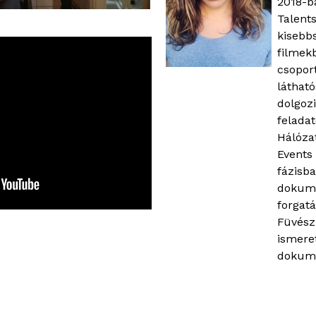
2018-ba
Talent
kisebb
filmek
csopor
láthat
dolgoz
feladat
Hálóza
Events 
fázisba
dokume
forgatá
Füvész
ismere
dokum