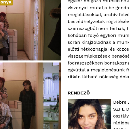
egykor dolgozó munkásnők 
konya
viszonyát mutatja be gond
megoldásokkal, archív felvé
beszédhelyzetek rögzítésév
szemszögből nem férfiak, 
kohóban folyó egykori munk
során kirajzolódnak a mun
előtti hétköznapjai és közös
visszaemlékezések bensősé
fodrászszékben bontakozna
egyúttal a megjelenésünk fö
ritkán látható nőiesség do
RENDEZŐ
Debre 
SZFE D
osztály
rádióba