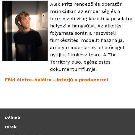
Alex Pritz rendező és operatőr,
munkáiban az emberiség és a
természeti világ közötti kapcsolatra
helyezi a hangsúlyt. Az alkotási
folyamata során a részvételi
filmkészítési modellt használja,
amely mindenkinek lehetőséget
nyújt a filmkészítésre. A The
Territory első, egész estés
dokumentumfilmje.
Föld életre-halálra - interjú a producerrel
Rólunk
Hírek