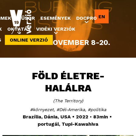
Jump to navigation
EN
LMEK
MŰSOR
ESEMÉNYEK
DOCPRO
K
OKTATÁS
VIDÉKI VERZIÓK
S
ONLINE VERZIÓ
2022. NOVEMBER 8-20.
FÖLD ÉLETRE-
HALÁLRA
The Territory
környezet
Dél-Amerika
politika
Brazília, Dánia, USA
2022
83min
portugál, Tupi-Kawahiva