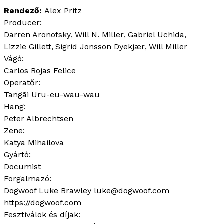
Rendező
Alex Pritz
Producer:
Darren Aronofsky
Will N. Miller
Gabriel Uchida
Lizzie Gillett
Sigrid Jonsson Dyekjær
Will Miller
Vágó:
Carlos Rojas Felice
Operatőr:
Tangãi Uru-eu-wau-wau
Hang:
Peter Albrechtsen
Zene:
Katya Mihailova
Gyártó:
Documist
Forgalmazó:
Dogwoof Luke Brawley luke@dogwoof.com
https://dogwoof.com
Fesztiválok és díjak: