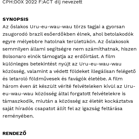
CPH:DOX 2022 F:ACT díj nevezett
Az őslakos Uru-eu-wau-wau törzs tagjai a gyorsan
zsugorodó brazil esőerdőkben élnek, ahol betolakodók
egyre mélyebbre hatolnak területükön. Az őslakosok
semmilyen állami segítségre nem számíthatnak, hiszen
Bolsonaro elnök támogatja az erdőirtást. A film
különleges betekintést nyújt az Uru-eu-wau-wau
közösség, valamint a védett földeket illegálisan felégető
és letaroló földművesek és favágók életébe. A film
három éven át készült vérité felvételeken kívül az Uru-
eu-wau-wau közösség által forgatott felvételekre is
támaszkodik, miután a közösség az életét kockáztatva
saját híradós csapatot állít fel az igazság feltárása
reményében.
RENDEZŐ