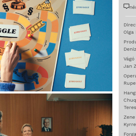
né
Dire
Olga 
Prod
Deni
Vágó
Jan 
Oper
Rupe
Han
Chuq
Tere
Zen
Kyrr
Forg