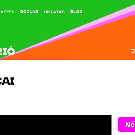
Jump to navigation
DOCLAB
BLOG
EVEZÉS
OKTATÁS
ZIÓ
CAI
Né