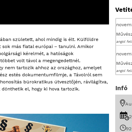
Vetí
novemb
Művész
ban született, ahol mindig is élt. Külföldre
angol fel
t sok más fiatal európai – tanulni. Amikor
olgársági kérelmét, a hatóságok
novemb
többet volt távol a megengedettnél.
Művész
y nem tartozik ahhoz az országhoz, amelyet
angol fel
egész estés dokumentumfilmje, a Távolról sem
 honosítás bürokratikus útvesztőjén, rávilágítva,
Infó
dönthetik el, hogy ki hova tartozik.
Au
2
92