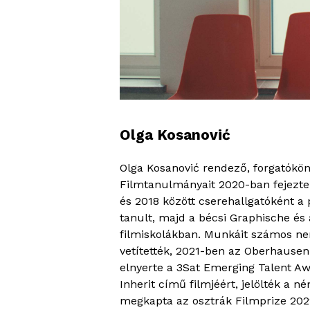
Olga Kosanović
Olga Kosanović rendező, forgatóköny
Filmtanulmányait 2020-ban fejezt
és 2018 között cserehallgatóként 
tanult, majd a bécsi Graphische és 
filmiskolákban. Munkáit számos ne
vetítették, 2021-ben az Oberhauseni
elnyerte a 3Sat Emerging Talent Aw
Inherit című filmjéért, jelölték a n
megkapta az osztrák Filmprize 2022