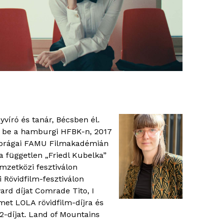
víró és tanár, Bécsben él.
e be a hamburgi HFBK-n, 2017
a prágai FAMU Filmakadémián
a független „Friedl Kubelka”
mzetközi fesztiválon
 Rövidfilm-fesztiválon
ard díjat Comrade Tito, I
émet LOLA rövidfilm-díjra és
-díjat. Land of Mountains