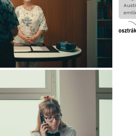
Aust
emil