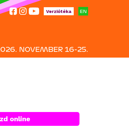
EN
Verziótéka
2026. NOVEMBER 16-25.
zd online