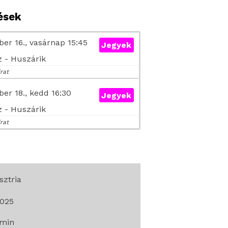
tések
er 16., vasárnap 15:45
Jegyek
 - Huszárik
irat
er 18., kedd 16:30
Jegyek
 - Huszárik
irat
sztria
025
min