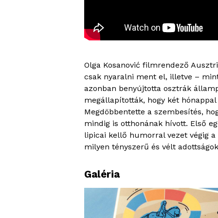
Olga Kosanović filmrendező Ausztriá
csak nyaralni ment el, illetve – min
azonban benyújtotta osztrák államp
megállapították, hogy két hónappal 
Megdöbbentette a szembesítés, hog
mindig is otthonának hívott. Első 
lipicai kellő humorral vezet végig a
milyen tényszerű és vélt adottságok 
Galéria