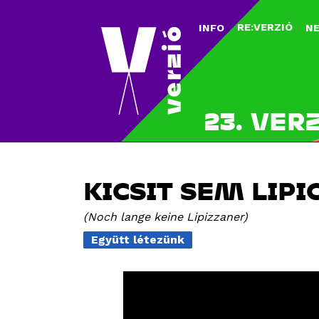
RE:VERZIÓ
INFO
N
23. VER
KICSIT SEM LIPI
Noch lange keine Lipizzaner
Együtt létezünk