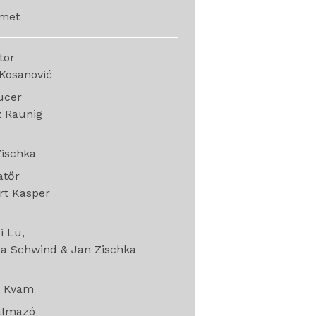
met
ctor
Kosanović
ucer
z Raunig
Zischka
atőr
rt Kasper
g
i Lu
sa Schwind & Jan Zischka
e
e Kvam
almazó