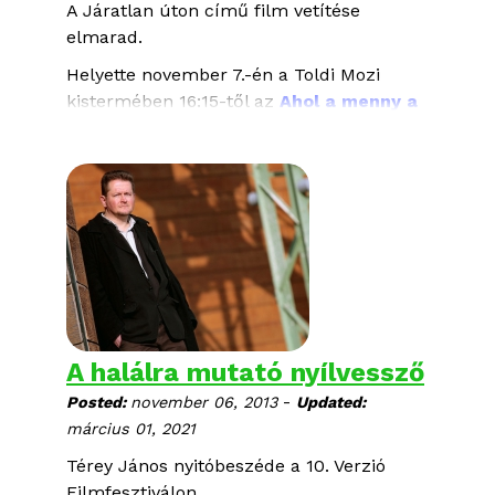
A Járatlan úton című film vetítése
elmarad.
Helyette november 7.-én a Toldi Mozi
kistermében 16:15-től az
Ahol a menny a
poklot éri
c. filmet nézhetik meg.
November 9.-én a Cirko-Gejzír Moziban
18:00 órától pedig a
Tea vagy áram
című
filmet nézhetik meg.
A halálra mutató nyílvessző
-
Posted:
november 06, 2013
Updated:
március 01, 2021
Térey János nyitóbeszéde a 10. Verzió
Filmfesztiválon.