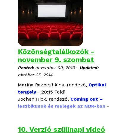
Közönségtalálkozók -
november 9. szombat
-
Posted:
november 09, 2013
Updated:
október 25, 2014
Marina Razbezhkina, rendező,
Optikai
tengely
- 20:15 Toldi
Jochen Hick, rendező,
Coming out –
leszbikusok és melegek az NDK-ban
-
20:00 Toldi
10. Verzió szülinapi videó