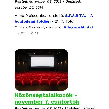
-
Posted:
november 08, 2013
Updated:
október 25, 2014
Anna Moiseenko, rendező,
S.P.A.R.T.A. - A
boldogság földjén
- 21:45 Toldi
Christy Garland, rendező,
A legszebb dal
- 20:30 Toldi
Mumin Shakirov,
A holokauszt egy
tapétaragasztó?
- 17:45 Művész
Marina Razbezhkina,
Optikai tengely
-
19:45 Művész
Harry Freeland,
A nap árnyékában
- 18:30
Cirkó
Jochen Hick,
Coming out – leszbikusok
és melegek az NDK-ban
- 20:30 Cirkó
Közönségtalálkozók -
november 7. csütörtök
-
Posted:
november 07, 2013
Updated:
október