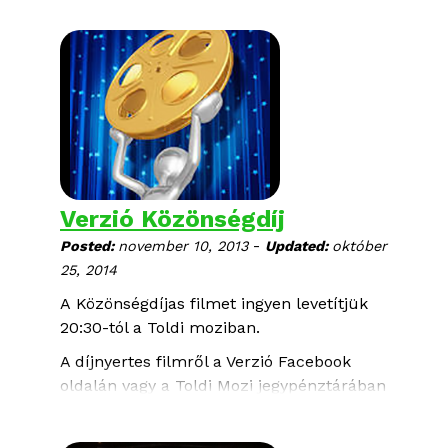
árnyékában
című filmjének ítélte oda.
Diákzsűri nyilatkozat
Verzió Közönségdíj
-
Posted:
november 10, 2013
Updated:
október
25, 2014
A Közönségdíjas filmet ingyen levetítjük
20:30-tól a Toldi moziban.
A díjnyertes filmről a Verzió Facebook
oldalán vagy a Toldi Mozi jegypénztárában
lehet éredeklődni 18:00 óra után.