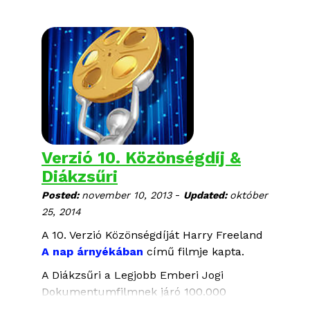
Verzió 10. Közönségdíj &
Diákzsűri
-
Posted:
november 10, 2013
Updated:
október
25, 2014
A 10. Verzió Közönségdíját Harry Freeland
A nap árnyékában
című filmje kapta.
A Diákzsűri a Legjobb Emberi Jogi
Dokumentumfilmnek járó 100.000
forintos különdíjat Harry Freeland
A nap