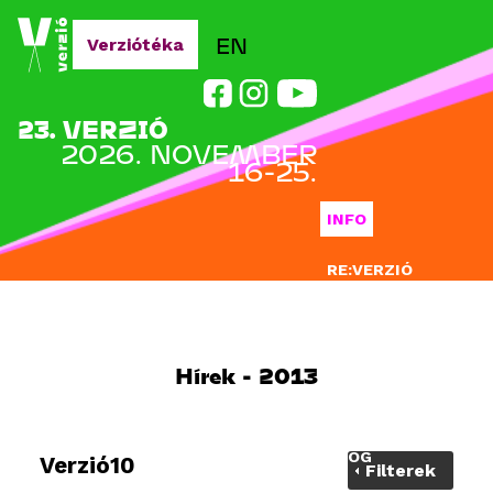
Jump to navigation
EN
Verziótéka
23. VERZIÓ
2026. NOVEMBER
16-25.
INFO
RE:VERZIÓ
NEVEZÉS
DOCLAB
Hírek - 2013
OKTATÁS
BLOG
Verzió10
Filterek