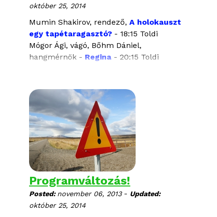
október 25, 2014
20:15 Toldi
Mumin Shakirov, rendező,
A holokauszt
egy tapétaragasztó?
- 18:15 Toldi
Mógor Ági, vágó, Bőhm Dániel,
hangmérnök -
Regina
- 20:15 Toldi
Martina Navratilova, One World Echoes -
16:15 & 21:45 Toldi
Anna Moiseenko, rendező,
S.P.A.R.T.A. - A
boldogság földjén
- 19:30, Művész
Programváltozás!
-
Posted:
november 06, 2013
Updated:
október 25, 2014