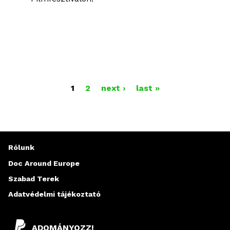
O
1
2
next ›
last »
L
D
A
Rólunk
L
Doc Around Europe
Szabad Terek
A
Adatvédelmi tájékoztató
K
ADOMÁNYOZZ!