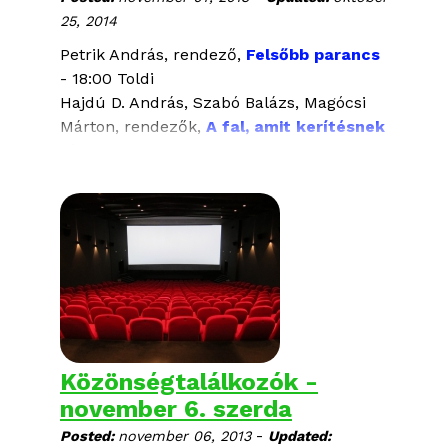
25, 2014
Petrik András, rendező,
Felsőbb parancs
- 18:00 Toldi
Hajdú D. András, Szabó Balázs, Magócsi
Márton, rendezők,
A fal, amit kerítésnek
hívunk
- 18:00 Toldi
Mészáros Márti, rendező,
Hol van itt az
igazság? - Szexmunka Magyarországon
- 18:00 Toldi
Surányi Ádám, rendező,
Szebb Jövőért:
"mi nem járőrözünk, mi megfigyelünk"
-
18:00 Toldi
Harry Freeland, rendező,
A nap
árnyékában
- 20:00 Toldi
Szelei Dóra, rendező,
Uccu neki!
- 20:15
Közönségtalálkozók -
Toldi
november 6. szerda
Tóth Ridovics Máté, rendező,
Homo
-
Posted:
november 06, 2013
Updated:
Ludens - Egy színházi projekt naplója
-