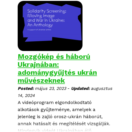
megfelelő tapasztalattal rendelkezik egy
filmfesztivál sajtó és PR feladatainak
ellátásához, szereti a
dokumentumfilmeket és elegendő
szabad kapacitása van az őszi
időszakban.
A fesztivál évközi tevékenységéről a
Mozgókép és háború
verzio.org
oldalon olvashatsz bővebben.
Ukrajnában:
Feladatok:
adománygyűjtés ukrán
művészeknek
-
Posted:
május 23, 2023
Updated:
augusztus
14, 2024
A videóprogram elgondolkodtató
alkotások gyűjteménye, amelyek a
jelenleg is zajló orosz-ukrán háborút,
annak hatásait és megítélését vizsgálják.
Mindegyik videót Ukrajnában élő