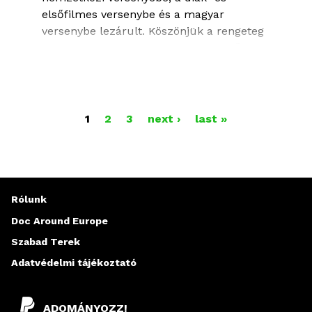
elsőfilmes versenybe és a magyar
versenybe lezárult.
Köszönjük a rengeteg
benevezett filmet! Minden jelentkezőt
értesítünk az eredményről 2023.
szeptember végéig.
A Vektor VR programba 2023.
O
1
2
3
next ›
last »
augusztus 28-ig lehet VR-alkotásokat
L
benevezni, a részletek alább
olvashatók.
D
A
Rólunk
Nevezd VR-alkotásodat a 20. Verzió
L
Doc Around Europe
keretében zajló Vektor VR 2023 programra
Szabad Terek
A
Adatvédelmi tájékoztató
K
ADOMÁNYOZZ!