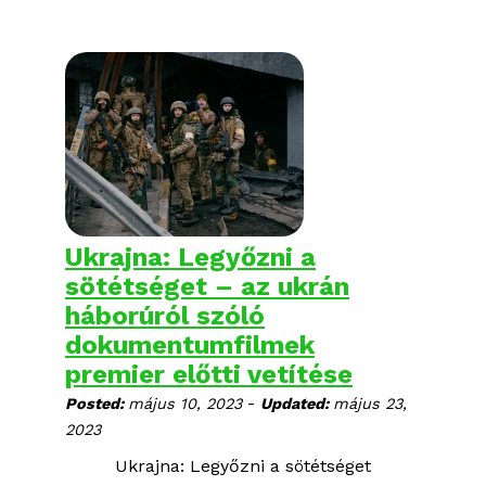
képzőművészek készítették a teljes körű
orosz katonai invázió 2022. február 24-i
kezdete után.
Ukrajna: Legyőzni a
sötétséget – az ukrán
háborúról szóló
dokumentumfilmek
premier előtti vetítése
-
Posted:
május 10, 2023
Updated:
május 23,
2023
Ukrajna: Legyőzni a sötétséget