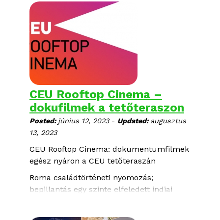
dokumentumfilm közül választhatnak. A
délelőtti programokra ezúttal is a Művész
moziban kerül sor.
CEU Rooftop Cinema –
dokufilmek a tetőteraszon
-
Posted:
június 12, 2023
Updated:
augusztus
13, 2023
CEU Rooftop Cinema: dokumentumfilmek
egész nyáron a CEU tetőteraszán
Roma családtörténeti nyomozás;
bepillantás egy szinte elfeledett indiai
zsidó közösség életébe; egy buddhista és
egy muszlim bába barátsága