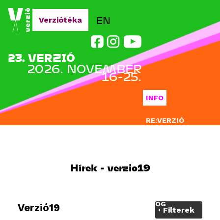
Jump to navigation
EN
Verziótéka
23. VERZIÓ
2026. NOVEMBER
16-25.
INFO
RE:VERZIÓ
NEVEZÉS
DOCLAB
Hírek - verzio19
OKTATÁS
BLOG
Verzió19
Filterek