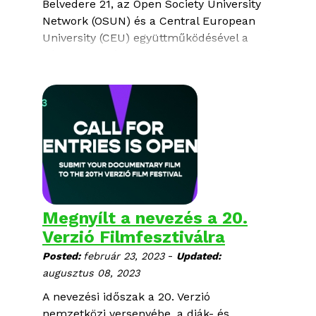
Belvedere 21
, az
Open Society University
Network
(OSUN) és a
Central European
University
(CEU) együttműködésével a
bécsi közönséghez is eljuttatja a 19. Verzió
programjának fénypontjait. Hét
dokumentumfilm kerül vetítésre a Blickle
Kino termeiben, a CEU campuson pedig
mesterkurzuson vehetnek részt az
érdeklődők.
Megnyílt a nevezés a 20.
Verzió Filmfesztiválra
-
Posted:
február 23, 2023
Updated:
augusztus 08, 2023
A nevezési időszak a 20. Verzió
nemzetközi versenyébe, a diák- és