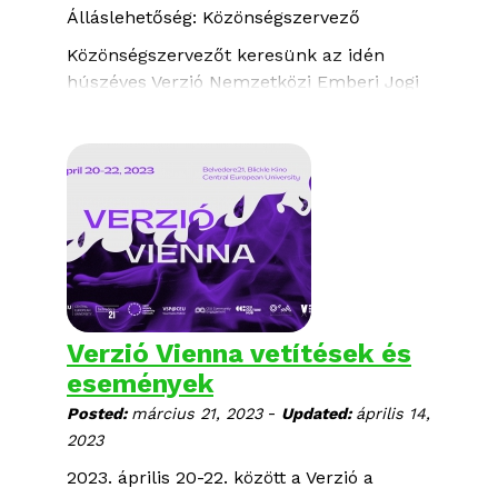
Álláslehetőség: Közönségszervező
Közönségszervezőt keresünk az idén
húszéves Verzió Nemzetközi Emberi Jogi
Dokumentumfilm Fesztivál csapatába, aki
be tudja azonosítani és meg tudja
szólítani a változatos témájú filmek által
megcélzott különféle társadalmi
csoportokat és képes új közönséget
vonzani a fesztiválra.
Verzió Vienna vetítések és
események
-
Posted:
március 21, 2023
Updated:
április 14,
2023
2023. április 20-22. között a
Verzió
a