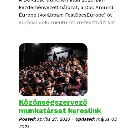
kezdeményezett hálózat, a
Doc Around
Europe
(korábban: FestDocsEurope) öt
európai dokumentumfilm-fesztivált köt
össze a kontinensen. 2023 óta a Verzió
négy másik filmfesztivállal, a FIPADOC-
kal, a DOK.Fest Münchennel, a
DocsBarcelonával és a MakeDox-szal
közösen dolgozik a
fiatal
dokumentumfilmesek támogatását célzó
programokon
. 2025-től egy új partner, a
Biografilm csatlakozott a hálózathoz.
Közönségszervező
munkatársat keresünk
-
Posted:
április 27, 2023
Updated:
május 03,
2023