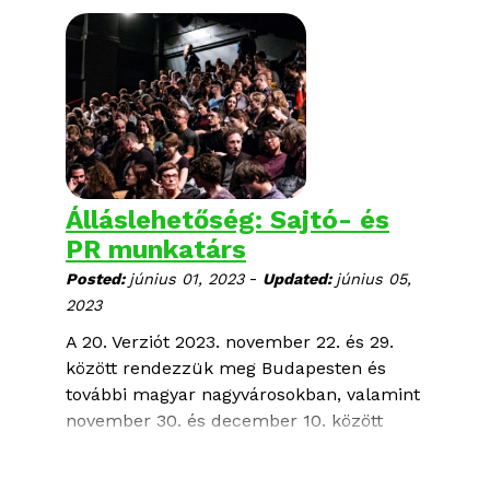
Álláslehetőség: Sajtó- és
PR munkatárs
-
Posted:
június 01, 2023
Updated:
június 05,
2023
A 20. Verziót 2023. november 22. és 29.
között rendezzük meg Budapesten és
további magyar nagyvárosokban, valamint
november 30. és december 10. között
online, a festival.verzio.org oldalon.
Keressük azt a leendő csapattagot, aki