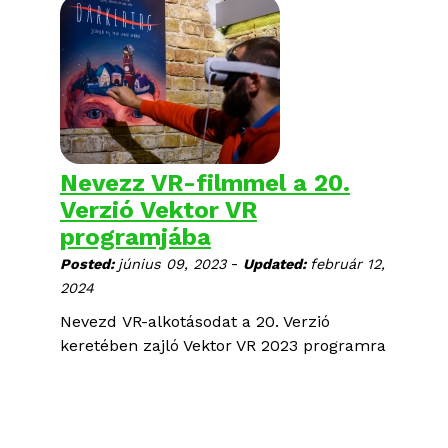
Mianmarban; fiatalok felnövéstörténetei
és küzdelmei az oktatással, a
szerelemmel, a közösséggel és az
identitással Budapesten, San Francisco-
ban és Transznisztriában: hat különleges
dokumentumfilmet nézhettek meg idén
nyáron ingyenesen a CEU Nádor utcai
épületének tetőteraszán.
Nevezz VR-filmmel a 20.
Verzió Vektor VR
programjába
-
Posted:
június 09, 2023
Updated:
február 12,
2024
Nevezd VR-alkotásodat a 20. Verzió
keretében zajló Vektor VR 2023 programra