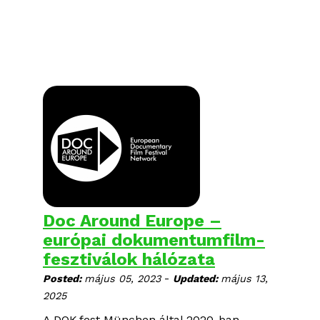
Doc Around Europe –
európai dokumentumfilm-
fesztiválok hálózata
-
Posted:
május 05, 2023
Updated:
május 13,
2025
A DOK.fest München által 2020-ban