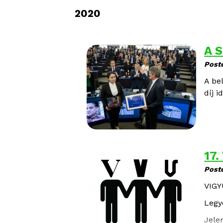
2020
A S
Post
A be
díj i
17.
Post
VIG
Legyé
Jele