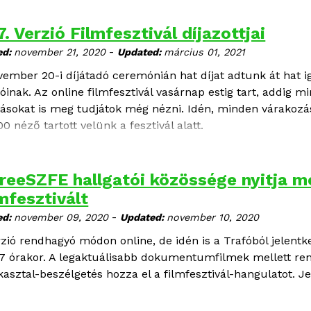
7. Verzió Filmfesztivál díjazottjai
-
ed:
november 21, 2020
Updated:
március 01, 2021
vember 20-i díjátadó ceremónián hat díjat adtunk át ha
óinak. Az online filmfesztivál vasárnap estig tart, addig mi
tásokat is meg tudjátok még nézni. Idén, minden várakozá
0 néző tartott velünk a fesztivál alatt.
reeSZFE hallgatói közössége nyitja me
mfesztivált
-
ed:
november 09, 2020
Updated:
november 10, 2020
rzió rendhagyó módon online, de idén is a Trafóból jelentk
 7 órakor. A legaktuálisabb dokumentumfilmek mellett r
kasztal-beszélgetés hozza el a filmfesztivál-hangulatot. 