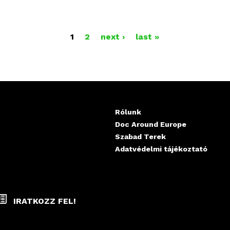
1
2
next ›
last »
Rólunk
Doc Around Europe
Szabad Terek
Adatvédelmi tájékoztató
IRATKOZZ FEL!