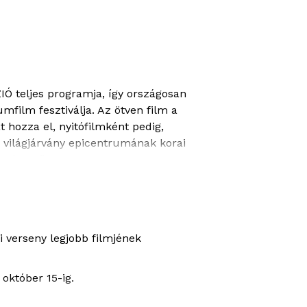
ZIÓ teljes programja, így országosan
film fesztiválja. Az ötven film a
 hozza el, nyitófilmként pedig,
ló világjárvány epicentrumának korai
 elérhetőek.
zi verseny legjobb filmjének
október 15-ig.