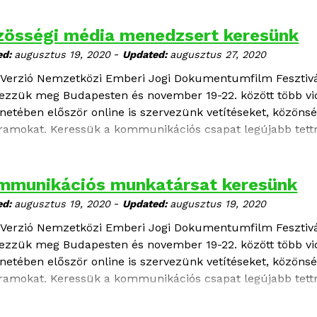
zösségi média menedzsert keresünk
-
ed:
augusztus 19, 2020
Updated:
augusztus 27, 2020
. Verzió Nemzetközi Emberi Jogi Dokumentumfilm Fesztivá
ezzük meg Budapesten és november 19-22. között több vidé
énetében először online is szervezünk vetítéseket, közöns
ramokat. Keressük a kommunikációs csapat legújabb tettre
sztivál sikeres lebonyolításához e különösen nagy kihívások
datok:
mmunikációs munkatársat keresünk
-
ed:
augusztus 19, 2020
Updated:
augusztus 19, 2020
. Verzió Nemzetközi Emberi Jogi Dokumentumfilm Fesztivá
ezzük meg Budapesten és november 19-22. között több vidé
énetében először online is szervezünk vetítéseket, közöns
ramokat. Keressük a kommunikációs csapat legújabb tettre
sztivál sikeres lebonyolításához ebben a különösen nagy ki