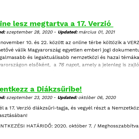
ine lesz megtartva a 17. Verzió
-
ed:
szeptember 28, 2020
Updated:
március 01, 2021
 november 10. és 22. között az online térbe költözik a VER
hetővé válik Magyarország egyetlen emberi jogi dokumentum
zgalmasabb és legaktuálisabb nemzetközi és hazai témákat
arországon elsőként, a
76 nap
ot, amely a jelenleg is zaj
iról ad hiteles tudósítást. A filmek közel két hétig lesznek
entkezz a Diákzsűribe!
-
ed:
szeptember 23, 2020
Updated:
október 06, 2020
él a 17. Verzió diákzsűri-tagja, és vegyél részt a Nemzetkö
lasztásában!
NTKEZÉSI HATÁRIDŐ: 2020. október 7. / Meghosszabbítva 