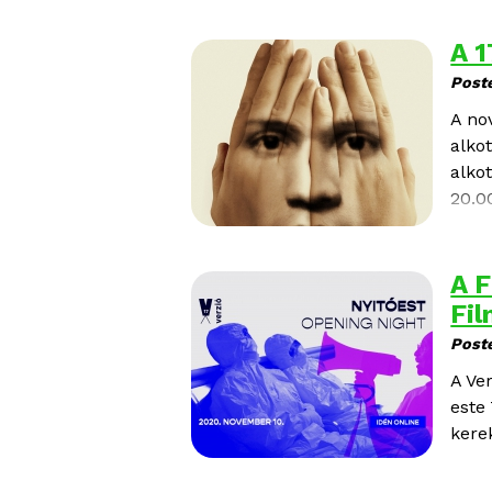
A 1
Post
A no
alkot
alko
20.00
A F
Fil
Post
A Ve
este
kere