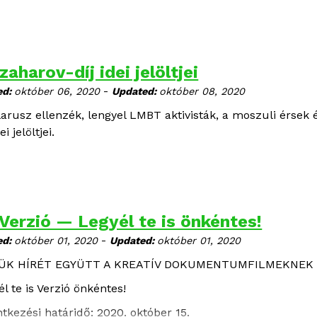
zaharov-díj idei jelöltjei
-
ed:
október 06, 2020
Updated:
október 08, 2020
larusz ellenzék, lengyel LMBT aktivisták, a moszuli érsek 
dei jelöltjei.
 Verzió — Legyél te is önkéntes!
-
ed:
október 01, 2020
Updated:
október 01, 2020
YÜK HÍRÉT EGYÜTT A KREATÍV DOKUMENTUMFILMEKNEK
l te is Verzió önkéntes!
ntkezési határidő: 2020. október 15.