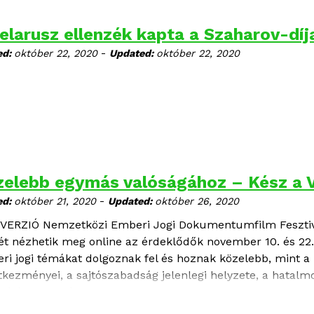
elarusz ellenzék kapta a Szaharov-díj
-
ed:
október 22, 2020
Updated:
október 22, 2020
zelebb egymás valóságához – Kész a 
-
ed:
október 21, 2020
Updated:
október 26, 2020
. VERZIÓ Nemzetközi Emberi Jogi Dokumentumfilm Feszti
jét nézhetik meg online az érdeklődők november 10. és 22. 
ri jogi témákat dolgoznak fel és hoznak közelebb, mint a
tkezményei, a sajtószabadság jelenlegi helyzete, a hatalmo
zaélése, vagy éppen a menekültek küzdelmei.