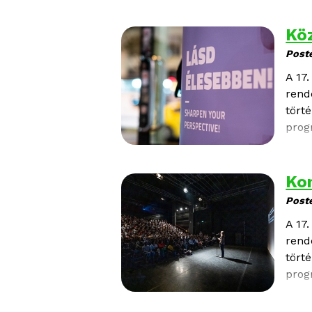
Kö
Post
A 17
rend
tört
prog
a Fe
Fela
Ko
Post
A 17
rend
tört
prog
a Fe