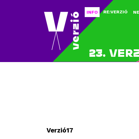
RE:VERZIÓ
INFO
N
23. VER
Verzió17