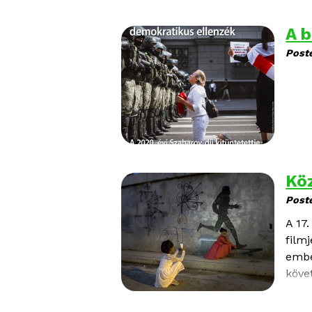
A b
Post
Kö
Post
A
17
film
embe
köve
viss