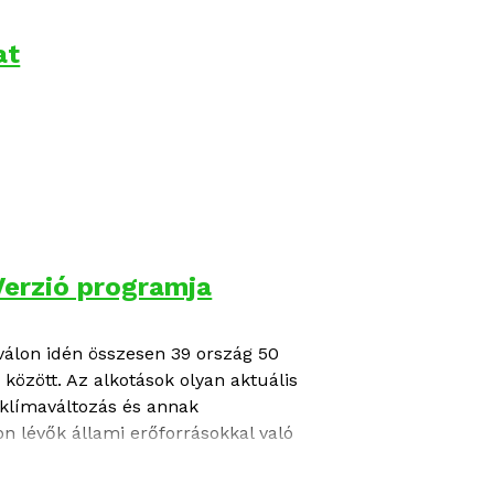
at
Verzió programja
válon
idén összesen 39 ország 50
között. Az alkotások olyan aktuális
 klímaváltozás és annak
n lévők állami erőforrásokkal való