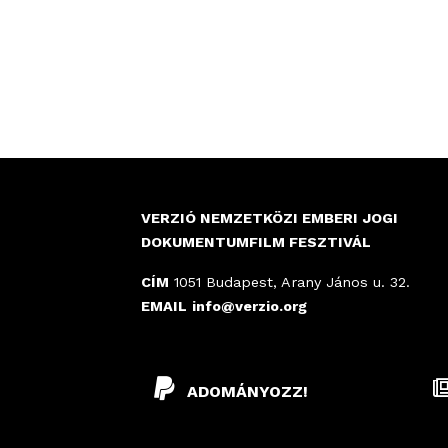
O
L
D
A
L
VERZIÓ NEMZETKÖZI EMBERI JOGI
DOKUMENTUMFILM FESZTIVÁL
A
CÍM
1051 Budapest, Arany János u. 32.
K
EMAIL
info@verzio.org
ADOMÁNYOZZ!