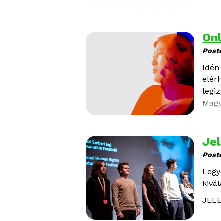
Onl
Post
Idén
elér
legi
Magy
napja
Jel
Post
Legy
kivá
JELE