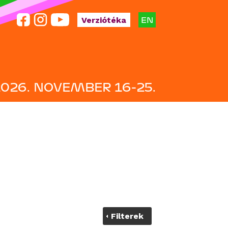
EN
Verziótéka
2026. NOVEMBER 16-25.
Filterek