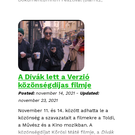
Franciaország) és a
Biografilm Fesztivál
(Bologna, Olaszország) egy új szakmai
hálózatot épít ki „
Places to B – Biarritz,
Bologna, Budapest
” elnevezéssel. A
három,
női vezetésű
fesztivál közös
érdekek mentén határozza meg magát a
kortárs, kreatív európai
dokumentumfilmek
területén, valamint
elkötelezett tevékenységeik
átláthatóságában és abban, hogy
A Dívák lett a Verzió
fenntartható és változatos nemzetközi
közönségdíjas filmje
filmfesztivál-programokat
hozzon létre.
-
Posted:
november 14, 2021
Updated:
november 23, 2021
November 11. és 14. között adhatta le a
közönség a szavazatait a filmekre a Toldi,
a Művész és a Kino mozikban. A
közönségdíjat Kőrösi Máté filmje, a
Dívák