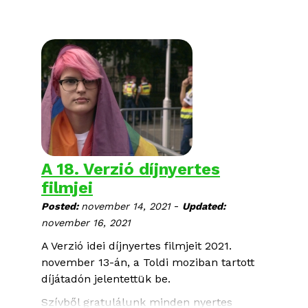
nyerte el.
A 18. Verzió díjnyertes
filmjei
-
Posted:
november 14, 2021
Updated:
november 16, 2021
A Verzió idei díjnyertes filmjeit 2021.
november 13-án, a Toldi moziban tartott
díjátadón jelentettük be.
Szívből gratulálunk minden nyertes