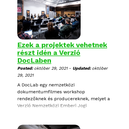
Ezek a projektek vehetnek
részt idén a Verzió
DocLaben
-
Posted:
október 29, 2021
Updated:
október
29, 2021
A DocLab egy nemzetközi
dokumentumfilmes workshop
rendezőknek és producereknek, melyet a
Verzió Nemzetközi Emberi Jogi
Dokumentumfilm Fesztiválon tartunk
Budapesten, 2021. november 10. és 12.
között. A fókuszban idén a forgalmazás