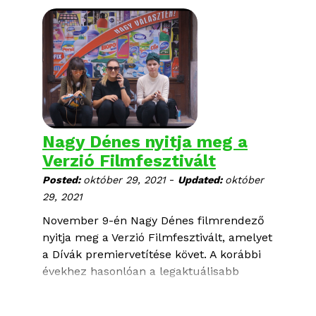
főpolgármester-helyettes és Sarkisova
Oksana a fesztivál igazgatója is
köszöntötték az érdeklődőket. A Verzió
filmjei és egyéb programjai november 14-
ig személyesen a mozikban, november 15-
22. között pedig online láthatók a fesztivál
weboldalán.
Nagy Dénes nyitja meg a
Verzió Filmfesztivált
-
Posted:
október 29, 2021
Updated:
október
29, 2021
November 9-én Nagy Dénes filmrendező
nyitja meg a Verzió Filmfesztivált, amelyet
a Dívák premiervetítése követ. A korábbi
évekhez hasonlóan a legaktuálisabb
dokumentumfilmek mellett rengeteg
szakmai program és kerekasztal-