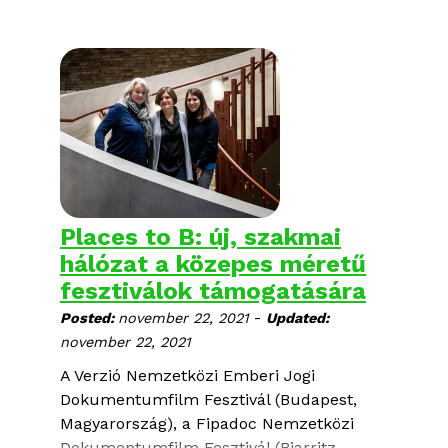
tartottatok, mozikban és online...
... vetítéseken, beszélgetéseken és
szakmai programokon.
Places to B: új, szakmai
hálózat a közepes méretű
fesztiválok támogatására
-
Posted:
november 22, 2021
Updated:
november 22, 2021
A
Verzió Nemzetközi Emberi Jogi
Dokumentumfilm Fesztivál
(Budapest,
Magyarország), a
Fipadoc Nemzetközi
Dokumentumfilm Fesztivál
(Biarritz,