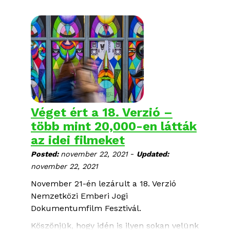
Azért, hogy még jobbá és
élménytelibbé tehessük a fesztivált,
nagyon szeretnénk tudni, hogy ti mit
gondoltatok az idei programokról. Kérjük,
hogy töltsétek ki ezt a rövid kérdőívet,
akkor is, ha moziban, ha online, vagy ha
mindkét helyen velünk filmeztetek!
A visszajelzéseket előre is nagyon
Véget ért a 18. Verzió –
köszönjük.
több mint 20,000-en látták
az idei filmeket
-
Posted:
november 22, 2021
Updated:
november 22, 2021
November 21-én lezárult a 18. Verzió
Nemzetközi Emberi Jogi
Dokumentumfilm Fesztivál.
Köszönjük, hogy idén is ilyen sokan velünk