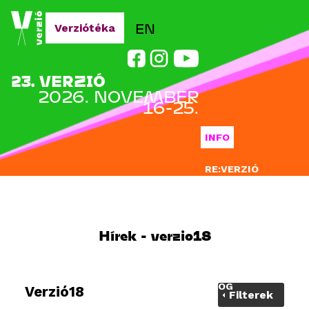
Jump to navigation
EN
Verziótéka
23. VERZIÓ
2026. NOVEMBER
16-25.
INFO
RE:VERZIÓ
NEVEZÉS
DOCLAB
Hírek - verzio18
OKTATÁS
BLOG
Verzió18
Filterek