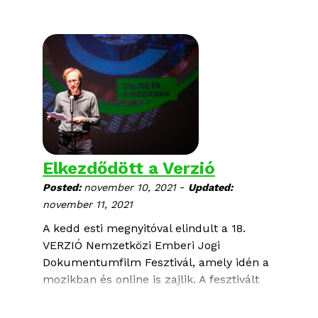
alkotónak!
A díjnyertes alkotások, valamint a 18.
Verzió mind a 64 filmje kikölcsönözhető
november 21-ig, online,
ITT
.
DIÁK- ÉS ELSŐFILMES VERSENY
Zsűritagok: Hajnal Molnár-Szakács, Julie
Nederkoorn, Schwechtje Mihály
Legjobb diákfilm:
Ugorj be hozzánk,
Elkezdődött a Verzió
mama
(Anna Artemyeva)
-
Posted:
november 10, 2021
Updated:
november 11, 2021
A kedd esti megnyitóval elindult a 18.
VERZIÓ Nemzetközi Emberi Jogi
Dokumentumfilm Fesztivál, amely idén a
mozikban és online is zajlik. A fesztivált
Nagy Dénes filmrendező nyitotta meg,
ahol többek közt Gy. Németh Erzsébet