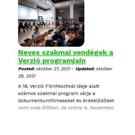
áll.
Neves szakmai vendégek a
Verzió programjain
-
Posted:
október 27, 2021
Updated:
október
29, 2021
A 18. Verzió Filmfesztivál ideje alatt
számos szakmai program várja a
dokumentumfilmeseket és érdeklődőket
nem csak élőben, de online is. November
10. és 14. között panelbeszélgetések és
mesterkurzusok keretében hazai és
nemzetközi szakemberektől tudhatjuk