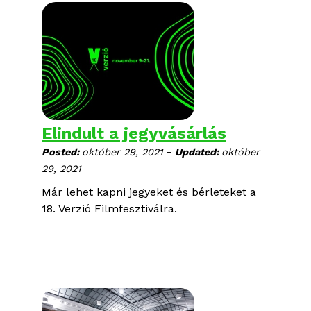
beszélgetés hozza el a
fesztiválhangulatot, amelyeken ismét
neves szakemberek, rendezők és
producerek vesznek majd részt. Jegyek
és bérletek már kaphatók.
Elindult a jegyvásárlás
-
Posted:
október 29, 2021
Updated:
október
29, 2021
Már lehet kapni jegyeket és bérleteket a
18. Verzió Filmfesztiválra.