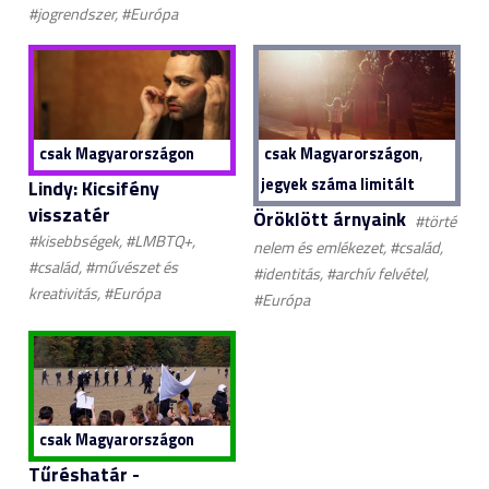
#jogrendszer, #Európa
,
csak Magyarországon
csak Magyarországon
jegyek száma limitált
Lindy: Kicsifény
visszatér
Öröklött árnyaink
#törté
#kisebbségek, #LMBTQ+,
nelem és emlékezet, #család,
#család, #művészet és
#identitás, #archív felvétel,
kreativitás, #Európa
#Európa
csak Magyarországon
Tűréshatár -