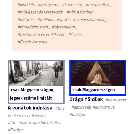
#kísérleti
#környezet
#közösség
#menekültek
#művészet és kreativitás
#nők a filmben
#oktatás
#politika
#sport
#szólásszabadság
#társadalmi nem
#társadalom
#történelem és emlékezet
#Ázsia
#Észak-Amerika
,
csak Magyarországon
csak Magyarországon
jegyek száma limitált
Drága földünk
#környezet
A vonatok indulása
, #gazdaság, #aktivizmus,
#tört
#Európa
énelem és emlékezet,
#társadalom, #archív felvétel,
#Európa