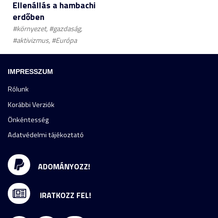
Ellenállás a hambachi
erdőben
#környezet, #gazdaság,
#aktivizmus, #Európa
IMPRESSZUM
Rólunk
Korábbi Verziók
Önkéntesség
Adatvédelmi tájékoztató
ADOMÁNYOZZ!
IRATKOZZ FEL!