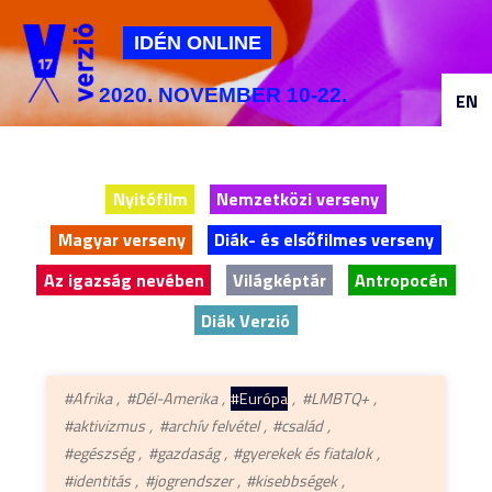
Jump to navigation
IDÉN ONLINE
2020. NOVEMBER 10-22.
EN
Nyitófilm
Nemzetközi verseny
Magyar verseny
Diák- és elsőfilmes verseny
Az igazság nevében
Világképtár
Antropocén
Diák Verzió
#Afrika
#Dél-Amerika
#Európa
#LMBTQ+
#aktivizmus
#archív felvétel
#család
#egészség
#gazdaság
#gyerekek és fiatalok
#identitás
#jogrendszer
#kisebbségek