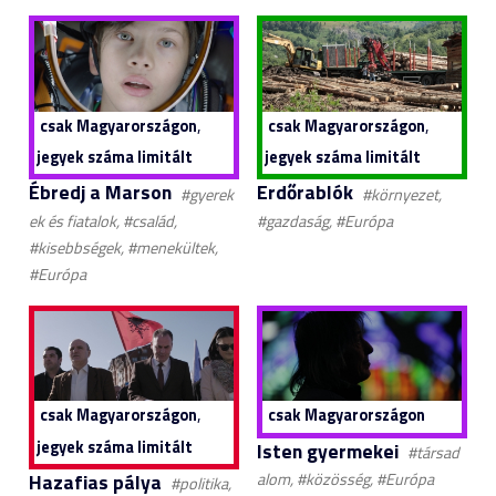
,
,
csak Magyarországon
csak Magyarországon
jegyek száma limitált
jegyek száma limitált
Ébredj a Marson
Erdőrablók
#gyerek
#környezet,
ek és fiatalok, #család,
#gazdaság, #Európa
#kisebbségek, #menekültek,
#Európa
,
csak Magyarországon
csak Magyarországon
jegyek száma limitált
Isten gyermekei
#társad
Hazafias pálya
alom, #közösség, #Európa
#politika,