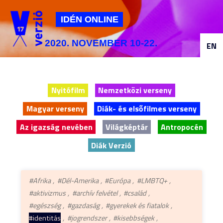
Jump to navigation
IDÉN ONLINE
2020. NOVEMBER 10-22.
EN
Nyitófilm
Nemzetközi verseny
Magyar verseny
Diák- és elsőfilmes verseny
Az igazság nevében
Világképtár
Antropocén
Diák Verzió
#Afrika
#Dél-Amerika
#Európa
#LMBTQ+
#aktivizmus
#archív felvétel
#család
#egészség
#gazdaság
#gyerekek és fiatalok
#identitás
#jogrendszer
#kisebbségek