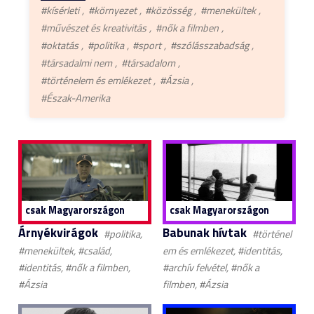
#kísérleti
#környezet
#közösség
#menekültek
#művészet és kreativitás
#nők a filmben
#oktatás
#politika
#sport
#szólásszabadság
#társadalmi nem
#társadalom
#történelem és emlékezet
#Ázsia
#Észak-Amerika
csak Magyarországon
csak Magyarországon
Árnyékvirágok
Babunak hívtak
#politika,
#történel
#menekültek, #család,
em és emlékezet, #identitás,
#identitás, #nők a filmben,
#archív felvétel, #nők a
#Ázsia
filmben, #Ázsia