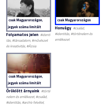
,
csak Magyarországon
csak Magyarországon
jegyek száma limitált
Honvágy
#család,
Folyamatos jelen
#identitás, #történelem és
#identi
emlékezet
tás, #társadalom, #művészet
és kreativitás, #Ázsia
,
csak Magyarországon
jegyek száma limitált
Öröklött árnyaink
#törté
nelem és emlékezet, #család,
#identitás, #archív felvétel,