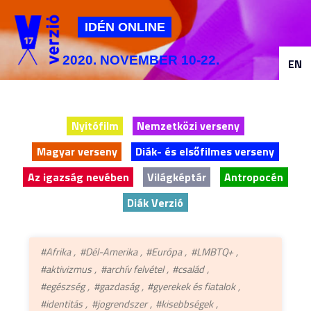
Jump to navigation
IDÉN ONLINE
2020. NOVEMBER 10-22.
EN
Nyitófilm
Nemzetközi verseny
Magyar verseny
Diák- és elsőfilmes verseny
Az igazság nevében
Világképtár
Antropocén
Diák Verzió
#Afrika
#Dél-Amerika
#Európa
#LMBTQ+
#aktivizmus
#archív felvétel
#család
#egészség
#gazdaság
#gyerekek és fiatalok
#identitás
#jogrendszer
#kisebbségek