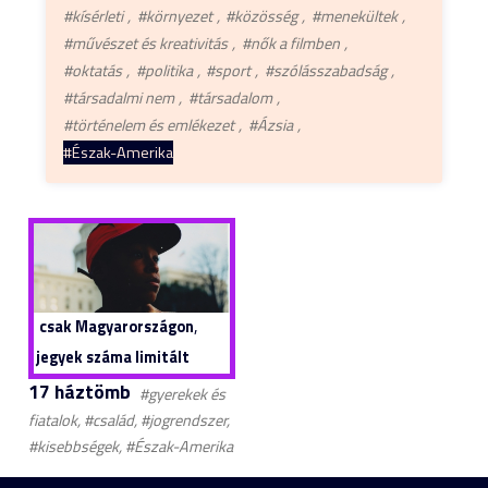
#kísérleti
#környezet
#közösség
#menekültek
#művészet és kreativitás
#nők a filmben
#oktatás
#politika
#sport
#szólásszabadság
#társadalmi nem
#társadalom
#történelem és emlékezet
#Ázsia
#Észak-Amerika
,
csak Magyarországon
jegyek száma limitált
17 háztömb
#gyerekek és
fiatalok, #család, #jogrendszer,
#kisebbségek, #Észak-Amerika