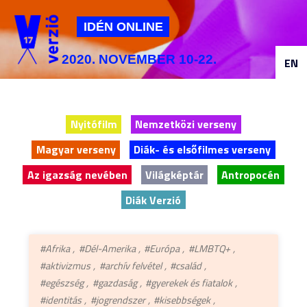
Jump to navigation
IDÉN ONLINE
2020. NOVEMBER 10-22.
EN
Nyitófilm
Nemzetközi verseny
Magyar verseny
Diák- és elsőfilmes verseny
Az igazság nevében
Világképtár
Antropocén
Diák Verzió
#Afrika
#Dél-Amerika
#Európa
#LMBTQ+
#aktivizmus
#archív felvétel
#család
#egészség
#gazdaság
#gyerekek és fiatalok
#identitás
#jogrendszer
#kisebbségek