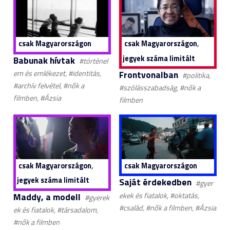
,
csak Magyarországon
csak Magyarországon
jegyek száma limitált
Babunak hívtak
#történel
Frontvonalban
em és emlékezet, #identitás,
#politika,
#archív felvétel, #nők a
#szólásszabadság, #nők a
filmben, #Ázsia
filmben
,
csak Magyarországon
csak Magyarországon
jegyek száma limitált
Saját érdekedben
#gyer
Maddy, a modell
ekek és fiatalok, #oktatás,
#gyerek
#család, #nők a filmben, #Ázsia
ek és fiatalok, #társadalom,
#nők a filmben