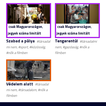
,
,
csak Magyarországon
csak Magyarországon
jegyek száma limitált
jegyek száma limitált
Szabad a pálya
Tengerentúl
#társadal
#társadalmi
mi nem, #sport, #közösség,
nem, #gazdaság, #nők a
#nők a filmben
filmben
Védelem alatt
#társadal
mi nem, #társadalom, #nők a
filmben