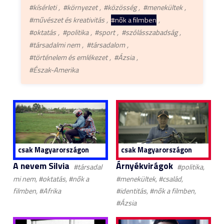
#kísérleti
#környezet
#közösség
#menekültek
#művészet és kreativitás
#nők a filmben
#oktatás
#politika
#sport
#szólásszabadság
#társadalmi nem
#társadalom
#történelem és emlékezet
#Ázsia
#Észak-Amerika
csak Magyarországon
csak Magyarországon
A nevem Silvia
Árnyékvirágok
#társadal
#politika,
mi nem, #oktatás, #nők a
#menekültek, #család,
filmben, #Afrika
#identitás, #nők a filmben,
#Ázsia