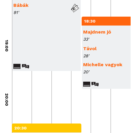
Bábák
91'
18:30
Majdnem jó
33'
19:00
Távol
28'
Michelle vagyok
20'
20:00
20:30