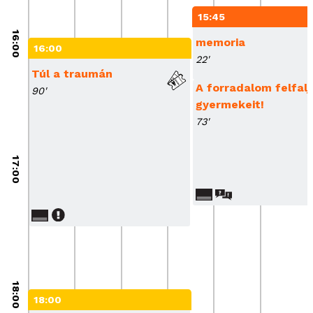
15:45
16:00
memoria
16:00
22'
Túl a traumán
A forradalom felfalj
90'
gyermekeit!
73'
17:00
18:00
18:00