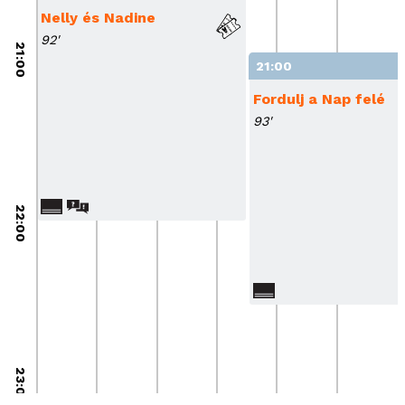
Nelly és Nadine
92'
21:00
21:00
Fordulj a Nap felé
93'
22:00
23:00