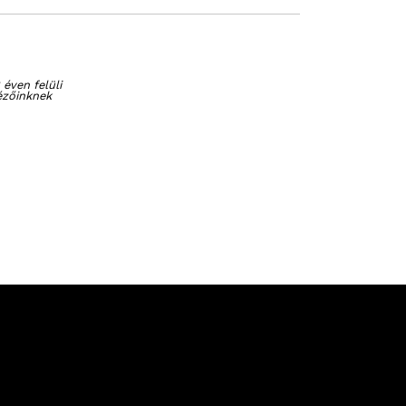
 éven felüli
ézőinknek