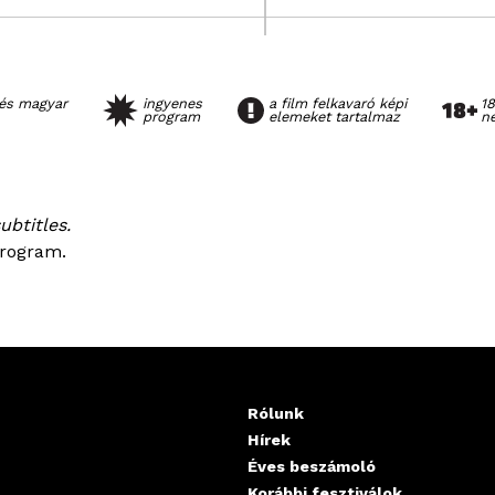
 és magyar
ingyenes
a film felkavaró képi
18
program
elemeket tartalmaz
n
ubtitles.
program.
Rólunk
Hírek
Éves beszámoló
Korábbi fesztiválok