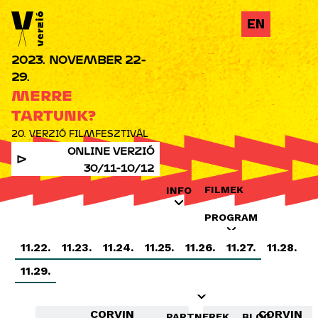
Jump to navigation
EN
2023. NOVEMBER 22-
29.
MERRE
TARTUNK?
20. VERZIÓ FILMFESZTIVÁL
ONLINE VERZIÓ
30/11-10/12
FILMEK
INFO
PROGRAM
11.22.
11.23.
11.24.
11.25.
11.26.
11.27.
11.28.
INDUSTRY
OKTATÁS
11.29.
KIÁLLÍTÁSOK
CORVIN
CORVIN
PARTNEREK
BLOG