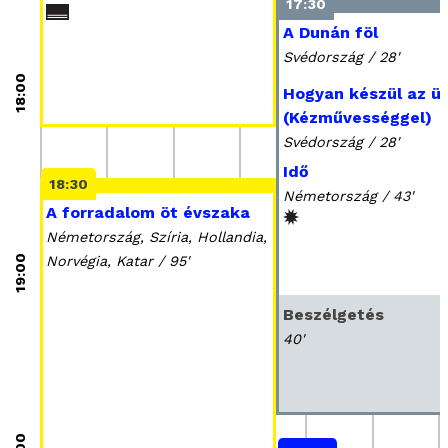
17:30
A Dunán föl
Svédország / 28'
18:00
Hogyan készül az ü
(Kézművességgel)
Svédország / 28'
Idő
18:30
Németország / 43'
A forradalom öt évszaka
Németország, Szíria, Hollandia,
19:00
Norvégia, Katar / 95'
Beszélgetés
40'