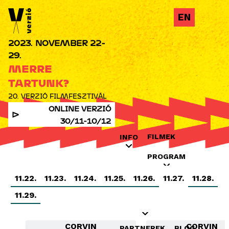
Jump to navigation
EN
2023. NOVEMBER 22-
29.
MERRE
TARTUNK?
20. VERZIÓ FILMFESZTIVÁL
ONLINE VERZIÓ
30/11-10/12
FILMEK
INFO
PROGRAM
11.22.
11.23.
11.24.
11.25.
11.26.
11.27.
11.28.
INDUSTRY
OKTATÁS
11.29.
KIÁLLÍTÁSOK
CORVIN
CORVIN
PARTNEREK
BLOG