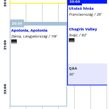
20:00
20:00
Utolsó hívás
Franciaország / 25'
20:30
Chagrin Valley
Apolonia, Apolonia
Svájc / 62'
Dánia, Lengyelország / 116'
21:00
Q&A
30'
22:00