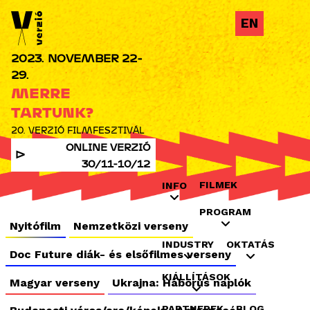
Jump to navigation
EN
2023. NOVEMBER 22-
29.
MERRE
TARTUNK?
20. VERZIÓ FILMFESZTIVÁL
ONLINE VERZIÓ
30/11-10/12
FILMEK
INFO
PROGRAM
Nyitófilm
Nemzetközi verseny
INDUSTRY
OKTATÁS
Doc Future diák- és elsőfilmes verseny
KIÁLLÍTÁSOK
Magyar verseny
Ukrajna: Háborús naplók
PARTNEREK
BLOG