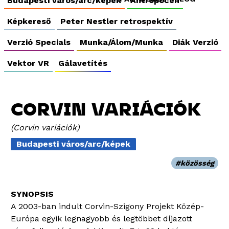
Budapesti város/arc/képek
Antropocén
Képkereső
Peter Nestler retrospektív
Verzió Specials
Munka/Álom/Munka
Diák Verzió
Vektor VR
Gálavetítés
CORVIN VARIÁCIÓK
Corvin variációk
Budapesti város/arc/képek
közösség
A 2003-ban indult Corvin-Szigony Projekt Közép-
Európa egyik legnagyobb és legtöbbet díjazott