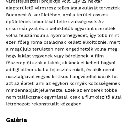
városfejlesztési projektje volt. Egy 22 hektár
alapterületű városrész teljes átalakulását tervezték
Budapest 8. kerületében, ami a terület összes
épületének lebontását tette szükségessé. Az
önkormányzat és a befektetők egyaránt szerették
volna felszámolni a nyomornegyedet, így több mint
ezer, főleg roma családnak kellett elköltöznie, mert
a megújuló területen nem engedhették volna meg,
hogy lakást vegyenek vagy béreljenek. A film
főszereplői azok a lakók, akiknek el kellett hagyni
addigi otthonukat a fejlesztés miatt, és akik némi
nosztalgiával vegyes kritikus hangvétellel idézik fel
azt az életet, ami az egykori környék közösségeinek
mindennapjait jellemezte. Ezek az emberek többé
nem találkoznak egymással, csak a filmkészítő által
létrehozott rekonstruált közegben.
Galéria