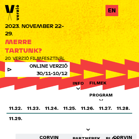
Jump to navigation
EN
2023. NOVEMBER 22-
29.
MERRE
TARTUNK?
20. VERZIÓ FILMFESZTIVÁL
ONLINE VERZIÓ
30/11-10/12
FILMEK
INFO
PROGRAM
11.22.
11.23.
11.24.
11.25.
11.26.
11.27.
11.28.
INDUSTRY
OKTATÁS
11.29.
KIÁLLÍTÁSOK
CORVIN
CORVIN
PARTNEREK
BLOG