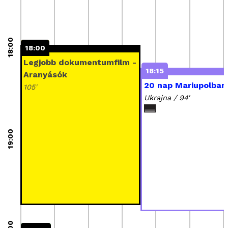
18:00
18:00
18:00
Aranyásók
Legjobb dokumentumfilm -
18:15
Aranyásók
Burkina Faso, Benin,
20 nap Mariupolban
Franciaország / 85'
105'
Ukrajna / 94'
19:00