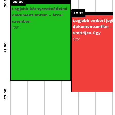
20:00
20:00
20:00
Árral szemben
Legjobb környezetvédelmi
20:15
20:15
dokumentumfilm - Árral
India, Franciaország / 97'
A Dmitrijev-ügy
Legjobb emberi jogi
szemben
dokumentumfilm - 
Hollandia / 95'
105'
Dmitrijev-ügy
105'
21:00
22:00