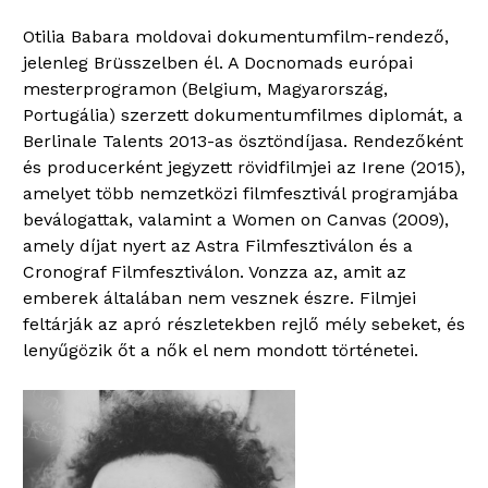
Otilia Babara moldovai dokumentumfilm-rendező,
jelenleg Brüsszelben él. A Docnomads európai
mesterprogramon (Belgium, Magyarország,
Portugália) szerzett dokumentumfilmes diplomát, a
Berlinale Talents 2013-as ösztöndíjasa. Rendezőként
és producerként jegyzett rövidfilmjei az Irene (2015),
amelyet több nemzetközi filmfesztivál programjába
beválogattak, valamint a Women on Canvas (2009),
amely díjat nyert az Astra Filmfesztiválon és a
Cronograf Filmfesztiválon. Vonzza az, amit az
emberek általában nem vesznek észre. Filmjei
feltárják az apró részletekben rejlő mély sebeket, és
lenyűgözik őt a nők el nem mondott történetei.