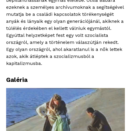
bepillanthassanak egymás életébe. Otilia Babara
ezeknek a személyes archívumoknak a segítségével
mutatja be a családi kapcsolatok törékenységét
anyák és lányaik egy olyan generációjánál, akiknek a
túlélés érdekében el kellett válniuk egymástól.
Egyúttal helyzetképet fest egy volt szocialista
országról, amely a történelem válaszútján rekedt.
Egy olyan országról, ahol akaratlanul is a nők lettek
azok, akik átléptek a szocializmusból a
kapitalizmusba.
Galéria