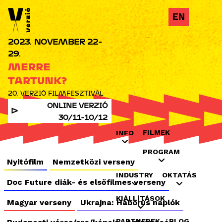
Jump to navigation
EN
2023. NOVEMBER 22-
29.
MERRE
TARTUNK?
20. VERZIÓ FILMFESZTIVÁL
ONLINE VERZIÓ
30/11-10/12
FILMEK
INFO
PROGRAM
Nyitófilm
Nemzetközi verseny
INDUSTRY
OKTATÁS
Doc Future diák- és elsőfilmes verseny
KIÁLLÍTÁSOK
Magyar verseny
Ukrajna: Háborús naplók
PARTNEREK
BLOG