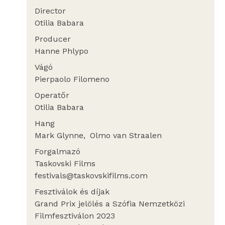
Director
Otilia Babara
Producer
Hanne Phlypo
Vágó
Pierpaolo Filomeno
Operatőr
Otilia Babara
Hang
Mark Glynne
Olmo van Straalen
Forgalmazó
Taskovski Films
festivals@taskovskifilms.com
Fesztiválok és díjak
Grand Prix jelölés a Szófia Nemzetközi
Filmfesztiválon 2023