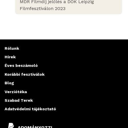
MDR Filmdíj jelölés a DOK Leipzig
Filmfesztiválon 2023
Rólunk
Hírek
Éves beszámoló
Korábbi fesztiválok
Blog
Verziótéka
Szabad Terek
Adatvédelmi tájékoztató
ADOMÁNYOZZ!