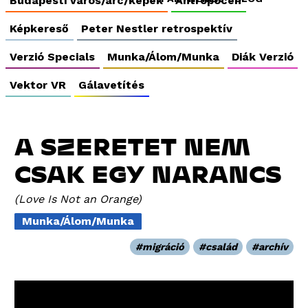
Budapesti város/arc/képek
Antropocén
Képkereső
Peter Nestler retrospektív
Verzió Specials
Munka/Álom/Munka
Diák Verzió
Vektor VR
Gálavetítés
A SZERETET NEM
CSAK EGY NARANCS
Love Is Not an Orange
Munka/Álom/Munka
migráció
család
archív