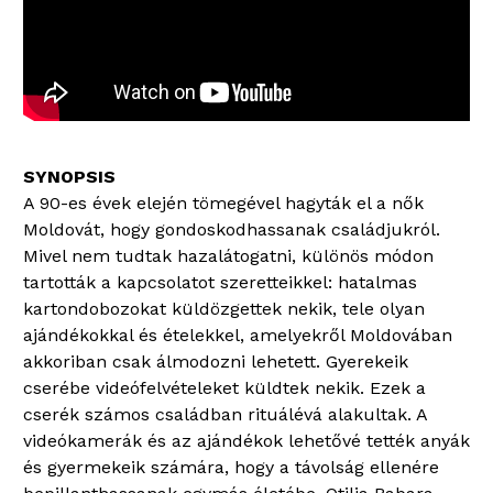
A 90-es évek elején tömegével hagyták el a nők
Moldovát, hogy gondoskodhassanak családjukról.
Mivel nem tudtak hazalátogatni, különös módon
tartották a kapcsolatot szeretteikkel: hatalmas
kartondobozokat küldözgettek nekik, tele olyan
ajándékokkal és ételekkel, amelyekről Moldovában
akkoriban csak álmodozni lehetett. Gyerekeik
cserébe videófelvételeket küldtek nekik. Ezek a
cserék számos családban rituálévá alakultak. A
videókamerák és az ajándékok lehetővé tették anyák
és gyermekeik számára, hogy a távolság ellenére