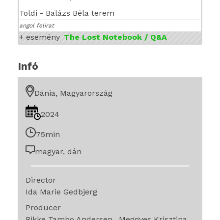
Toldi - Balázs Béla terem
angol felirat
+ esemény
The Lost Notebook / Q&A
Infó
Dánia, Magyarország
2024
75min
magyar, dán
Director
Ida Marie Gedbjerg
Producer
Rikke Tambo Andersen
Meggyes Krisztina