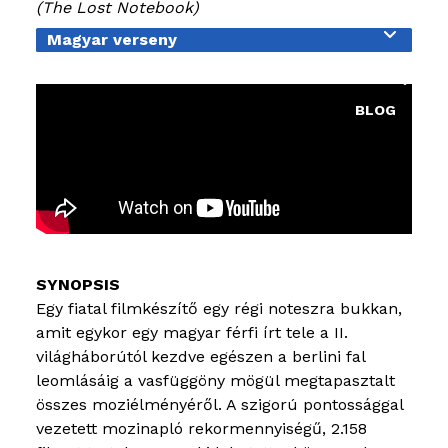
The Lost Notebook
OKTATÁS
Magyar verseny
KIÁLLÍTÁSO
BLOG
Egy fiatal filmkészítő egy régi noteszra bukkan,
amit egykor egy magyar férfi írt tele a II.
világháborútól kezdve egészen a berlini fal
leomlásáig a vasfüggöny mögül megtapasztalt
összes moziélményéről. A szigorú pontossággal
vezetett mozinapló rekormennyiségű, 2.158