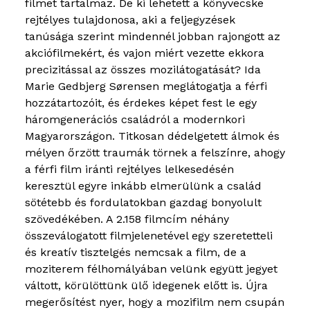
filmet tartalmaz. De ki lehetett a könyvecske
rejtélyes tulajdonosa, aki a feljegyzések
tanúsága szerint mindennél jobban rajongott az
akciófilmekért, és vajon miért vezette ekkora
precizitással az összes mozilátogatását? Ida
Marie Gedbjerg Sørensen meglátogatja a férfi
hozzátartozóit, és érdekes képet fest le egy
háromgenerációs családról a modernkori
Magyarországon. Titkosan dédelgetett álmok és
mélyen őrzött traumák törnek a felszínre, ahogy
a férfi film iránti rejtélyes lelkesedésén
keresztül egyre inkább elmerülünk a család
sötétebb és fordulatokban gazdag bonyolult
szövedékében. A 2.158 filmcím néhány
összeválogatott filmjelenetével egy szeretetteli
és kreatív tisztelgés nemcsak a film, de a
moziterem félhomályában velünk együtt jegyet
váltott, körülöttünk ülő idegenek előtt is. Újra
megerősítést nyer, hogy a mozifilm nem csupán