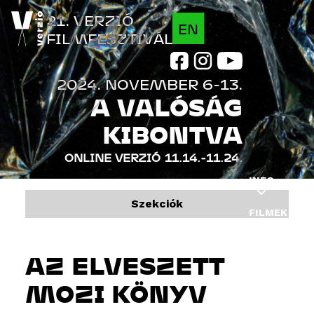
Jump to navigation
21. VERZIÓ
EN
FILMFESZTIVÁL
2024. NOVEMBER 6-13.
A VALÓSÁG
KIBONTVA
ONLINE VERZIÓ
11.14.-11.24.
INFO
Szekciók
FILMEK
PROGRAM
AZ ELVESZETT
VENDÉGEK
MOZI KÖNYV
INDUSTRY