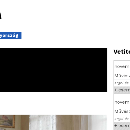
M
nyország
Vetí
novemb
Művész
angol és 
+ ese
novemb
Művész
angol és 
+ ese