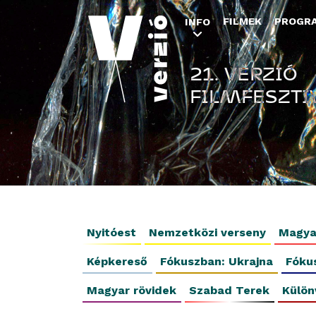
FILMEK
PROGR
INFO
21. VERZIÓ
FILMFESZTI
Nyitóest
Nemzetközi verseny
Magya
Képkereső
Fókuszban: Ukrajna
Fóku
Magyar rövidek
Szabad Terek
Külön