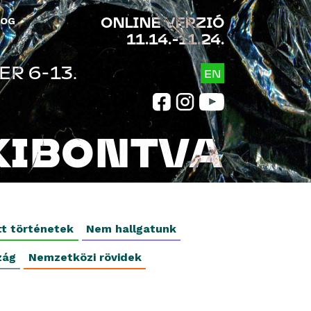
ONLINE VERZIÓ
LOG
11.14.-11.24.
R 6-13.
EN
KIBONTVA
tt történetek
Nem hallgatunk
zág
Nemzetközi rövidek