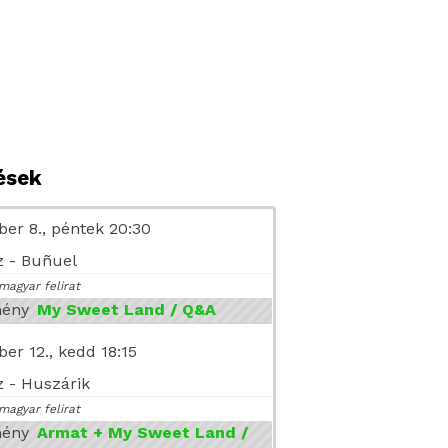
tések
er 8., péntek 20:30
 - Buñuel
magyar felirat
mény
My Sweet Land / Q&A
er 12., kedd 18:15
 - Huszárik
magyar felirat
mény
Armat + My Sweet Land /