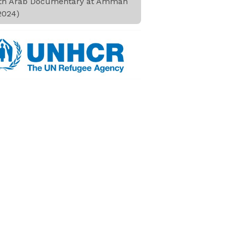
th Arab Documentary at Amman
2024)