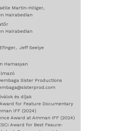
ëlle Martin-Hölger
en Hairabedian
atőr
en Hairabedian
g
Efinger
Jeff Seelye
e
an Hamasyan
almazó
Dembaga Sister Productions
dembaga@sisterprod.com
iválok és díjak
 Award for Feature Documentary
mman IFF (2024)
ence Award at Amman IFF (2024)
SCI Award for Best Feaure-