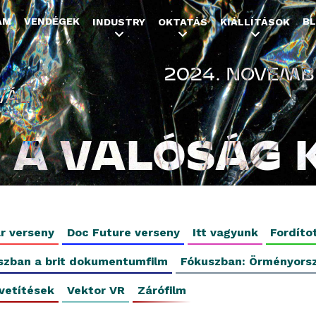
Jump to navigation
AM
VENDÉGEK
B
INDUSTRY
OKTATÁS
KIÁLLÍTÁSOK
2024. NOVEMBE
VÁL
A VALÓSÁG 
r verseny
Doc Future verseny
Itt vagyunk
Fordíto
szban a brit dokumentumfilm
Fókuszban: Örményors
vetítések
Vektor VR
Zárófilm