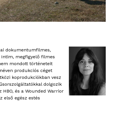
iai dokumentumfilmes,
 Intim, megfigyelő filmes
 nem mondott történeteit
 néven produkciós céget
etközi koprodukciókban vesz
űsorszolgáltatókkal dolgozik
z HBO, és a Wounded Warrior
z első egész estés