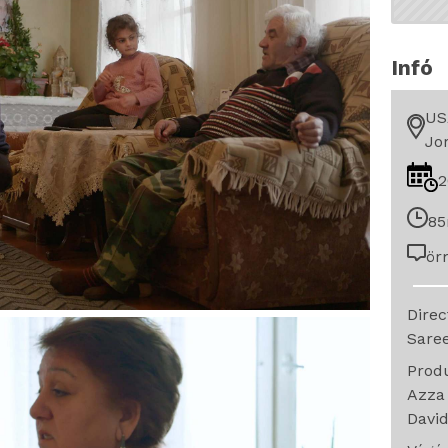
Infó
USA
Jo
2
85
ör
Dire
Sare
Prod
Azza
Davi