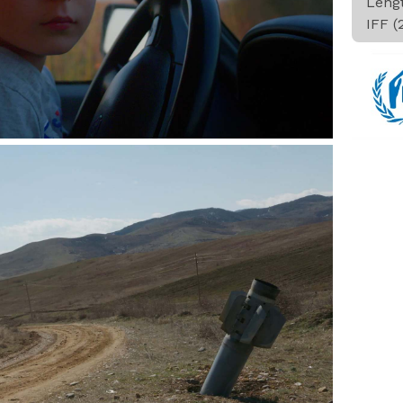
Leng
IFF (