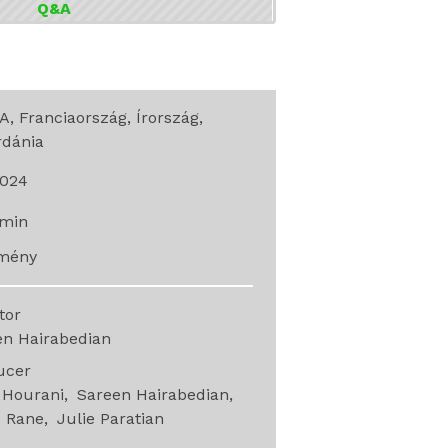
Q&A
, Franciaország, Írország,
rdánia
024
min
mény
ctor
en Hairabedian
ucer
 Hourani
Sareen Hairabedian
d Rane
Julie Paratian