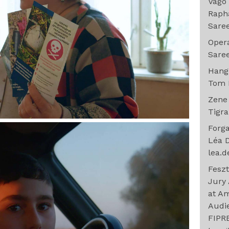
Vágó
Rapha
Sare
Oper
Sare
Han
Tom 
Zen
Tigr
Forg
Léa 
lea.
Feszt
Jury
at A
Audi
FIPRE