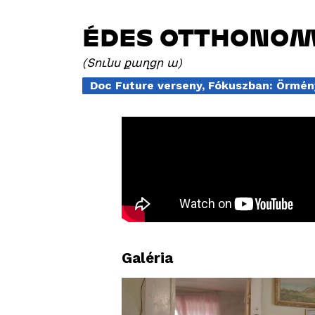
ÉDES OTTHONO
Տունս քաղցր ա
Doc Future verseny, Fókuszban: Örmé
Galéria