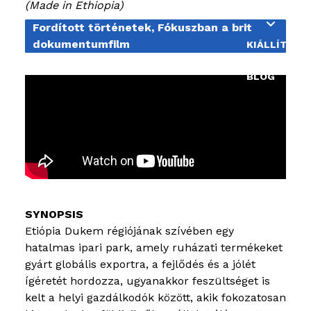
Made in Ethiopia
OKTATÁS
Fordított történetek, Fókuszban a brit
dokumentumfilm
KIÁLLÍTÁSO
BLOG
Etiópia Dukem régiójának szívében egy
hatalmas ipari park, amely ruházati termékeket
gyárt globális exportra, a fejlődés és a jólét
ígéretét hordozza, ugyanakkor feszültséget is
kelt a helyi gazdálkodók között, akik fokozatosan