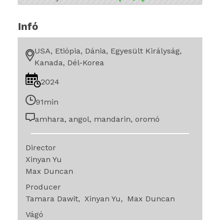
Infó
USA, Etiópia, Dánia, Egyesült Királyság,
Kanada, Dél-Korea
2024
91min
amhara, angol, mandarin, oromó
Director
Xinyan Yu
Max Duncan
Producer
Tamara Dawit
Xinyan Yu
Max Duncan
Vágó