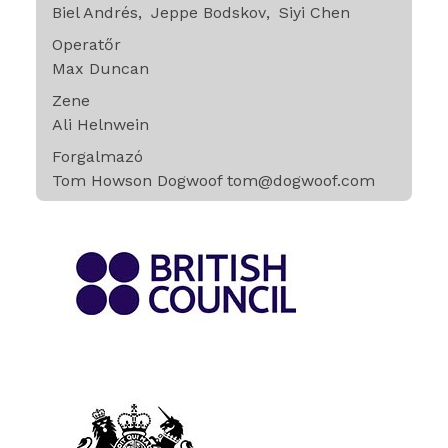
Biel Andrés
Jeppe Bodskov
Siyi Chen
Operatőr
Max Duncan
Zene
Ali Helnwein
Forgalmazó
Tom Howson Dogwoof tom@dogwoof.com