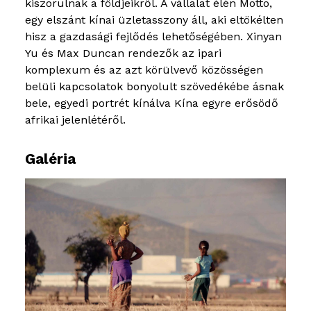
kiszorulnak a földjeikről. A vállalat élén Motto,
egy elszánt kínai üzletasszony áll, aki eltökélten
hisz a gazdasági fejlődés lehetőségében. Xinyan
Yu és Max Duncan rendezők az ipari
komplexum és az azt körülvevő közösségen
belüli kapcsolatok bonyolult szövedékébe ásnak
bele, egyedi portrét kínálva Kína egyre erősödő
afrikai jelenlétéről.
Galéria