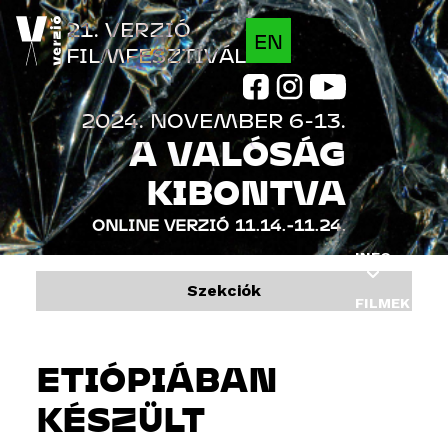
Jump to navigation
21. VERZIÓ
EN
FILMFESZTIVÁL
2024. NOVEMBER 6-13.
A VALÓSÁG
KIBONTVA
ONLINE VERZIÓ
11.14.-11.24.
INFO
Szekciók
FILMEK
PROGRAM
ETIÓPIÁBAN
VENDÉGEK
KÉSZÜLT
INDUSTRY