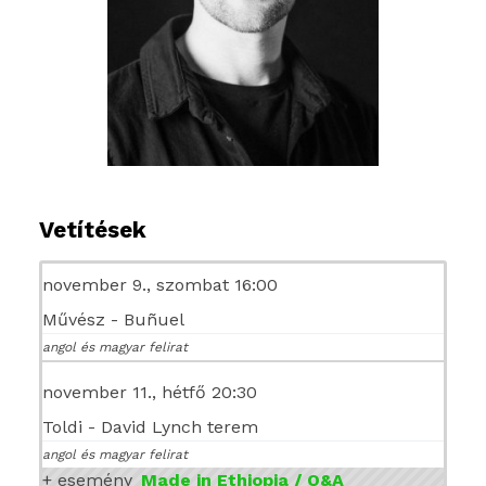
Vetítések
november 9., szombat 16:00
Művész - Buñuel
angol és magyar felirat
november 11., hétfő 20:30
Toldi - David Lynch terem
angol és magyar felirat
+ esemény
Made in Ethiopia / Q&A