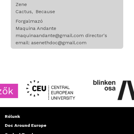
Zene
Cactus
Because
Forgalmazó
Maquina Andante
maquinaandante@gmail.com director's
email: asenethdoc@gmail.com
Rólunk
Doc Around Europe