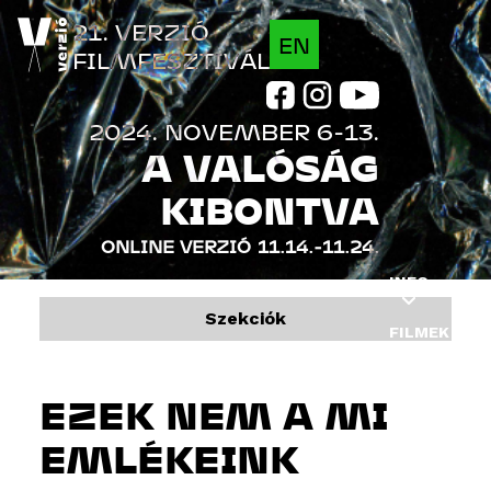
Jump to navigation
21. VERZIÓ
EN
FILMFESZTIVÁL
2024. NOVEMBER 6-13.
A VALÓSÁG
KIBONTVA
ONLINE VERZIÓ
11.14.-11.24.
INFO
Szekciók
FILMEK
PROGRAM
EZEK NEM A MI
VENDÉGEK
EMLÉKEINK
INDUSTRY