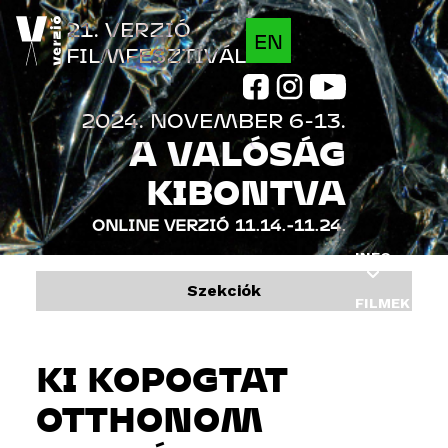
Jump to navigation
21. VERZIÓ
EN
FILMFESZTIVÁL
2024. NOVEMBER 6-13.
A VALÓSÁG
KIBONTVA
ONLINE VERZIÓ
11.14.-11.24.
INFO
Szekciók
FILMEK
PROGRAM
KI KOPOGTAT
VENDÉGEK
OTTHONOM
INDUSTRY