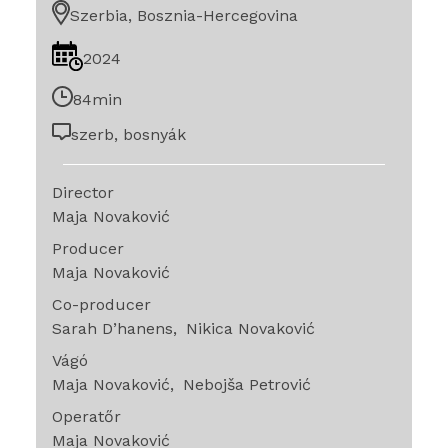
Szerbia, Bosznia-Hercegovina
2024
84min
szerb, bosnyák
Director
Maja Novaković
Producer
Maja Novaković
Co-producer
Sarah D’hanens
Nikica Novaković
Vágó
Maja Novaković
Nebojša Petrović
Operatőr
Maja Novaković