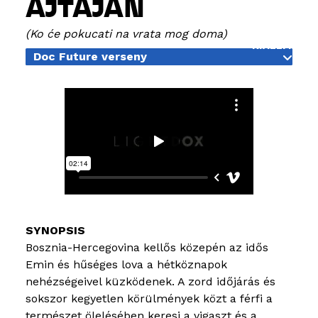
AJTAJÁN
OKTATÁS
Ko će pokucati na vrata mog doma
KIÁLLÍTÁSO
Doc Future verseny
BLOG
Bosznia-Hercegovina kellős közepén az idős
Emin és hűséges lova a hétköznapok
nehézségeivel küzködenek. A zord időjárás és
sokszor kegyetlen körülmények közt a férfi a
természet ölelésében keresi a vigaszt és a