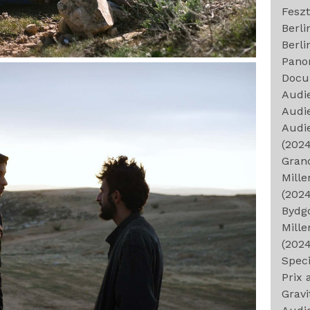
Feszt
Berl
Berli
Pano
Docum
Audi
Audi
Audie
(2024
Gran
Mille
(2024
Bydg
Mille
(2024
Speci
Prix 
Gravi