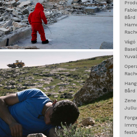
Prod
Fabi
Bård
Hamd
Rache
Vágó
Basel
Yuva
Oper
Rache
Han
Bård
Zen
Juliu
Forg
Immy
festi