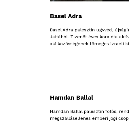
Basel Adra
Basel Adra palesztin ügyvéd, újság
Jattából. Tizenöt éves kora óta ak
aki közösségének tömeges izraeli ki
Hamdan Ballal
Hamdan Ballal palesztin fotós, ren
megszállásellenes emberi jogi csopo