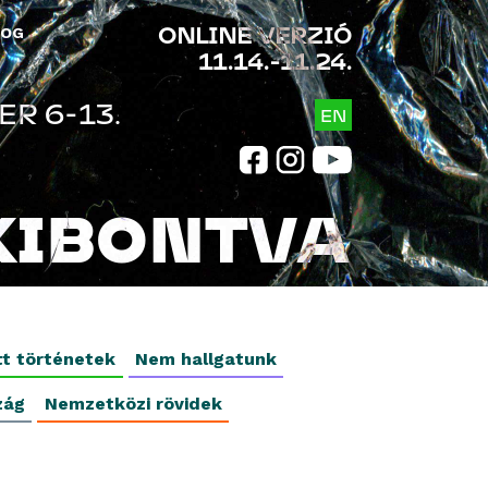
ONLINE VERZIÓ
LOG
11.14.-11.24.
R 6-13.
EN
KIBONTVA
tt történetek
Nem hallgatunk
zág
Nemzetközi rövidek