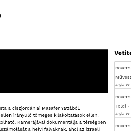
D
Vetí
novemb
Művész
angol és 
novemb
Toldi 
ista a ciszjordániai Masafer Yattából,
angol és 
llen irányuló tömeges kilakoltatások ellen,
kolható. Kamerájával dokumentálja a térségben
novemb
zámolását a helyi falvaknak, ahol az izraeli