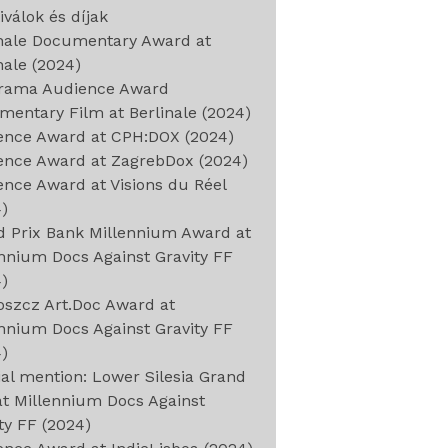
iválok és díjak
inale Documentary Award at
nale (2024)
rama Audience Award
entary Film at Berlinale (2024)
ence Award at CPH:DOX (2024)
ence Award at ZagrebDox (2024)
nce Award at Visions du Réel
)
d Prix Bank Millennium Award at
nnium Docs Against Gravity FF
)
oszcz Art.Doc Award at
nnium Docs Against Gravity FF
)
al mention: Lower Silesia Grand
at Millennium Docs Against
ty FF (2024)