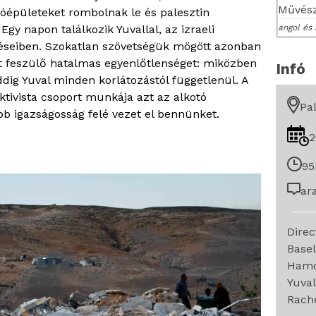
Művész
óépületeket rombolnak le és palesztin
angol és 
Egy napon találkozik Yuvallal, az izraeli
ítéseiben. Szokatlan szövetségük mögött azonban
t feszülő hatalmas egyenlőtlenséget: miközben
Infó
ddig Yuval minden korlátozástól függetlenül. A
aktivista csoport munkája azt az alkotó
Pal
bb igazságosság felé vezet el bennünket.
2
95
ar
Dire
Basel
Hamd
Yuva
Rache