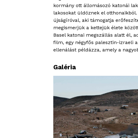
kormány ott állomásozó katonái lak
lakosokat üldöznek el otthonaikból. 
újságíróval, aki támogatja erőfesz
megismerjük a kettejük élete közöt
Basel katonai megszállás alatt él, a
film, egy négyfős palesztin-izraeli 
ellenálást példázza, amely a nagyo
Galéria