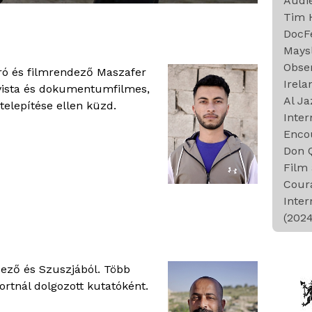
Audie
Tim H
DocFe
Maysl
Obse
író és filmrendező Maszafer
Irela
tivista és dokumentumfilmes,
Al Ja
telepítése ellen küzd.
Inter
Encou
Don Q
Film 
Cour
Inter
(2024
dező és Szuszjából. Több
rtnál dolgozott kutatóként.