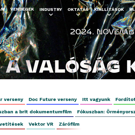
Jump to navigation
AM
VENDÉGEK
B
INDUSTRY
OKTATÁS
KIÁLLÍTÁSOK
2024. NOVEMBE
VÁL
A VALÓSÁG 
r verseny
Doc Future verseny
Itt vagyunk
Fordíto
szban a brit dokumentumfilm
Fókuszban: Örményors
vetítések
Vektor VR
Zárófilm