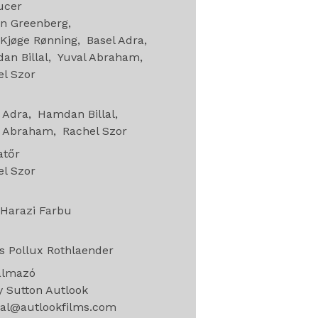
ucer
en Greenberg
 Kjøge Rønning
Basel Adra
an Billal
Yuval Abraham
l Szor
 Adra
Hamdan Billal
l Abraham
Rachel Szor
atőr
l Szor
g
 Harazi Farbu
e
s Pollux Rothlaender
almazó
 Sutton Autlook
val@autlookfilms.com