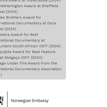
nce Award at IndieLisboa (2024)
etherington Award at Sheffield
st (2024)
es Brothers Award for
rvational Documentary at Docs
nd (2024)
zeera Award for Best
national Documentary at
nters South African IDFF (2024)
uijote Award for Best Feature
at Melgaço IDFF (2024)
age Under Fire Award from the
national Documentary Association
)