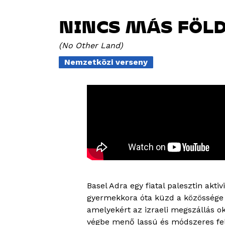
NINCS MÁS FÖL
No Other Land
Nemzetközi verseny
Basel Adra egy fiatal palesztin aktiv
gyermekkora óta küzd a közössége e
amelyekért az izraeli megszállás o
végbe menő lassú és módszeres fels