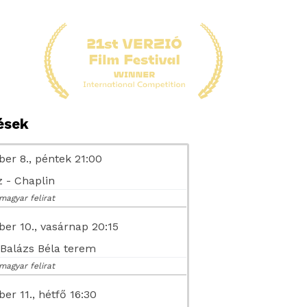
tések
er 8., péntek 21:00
 - Chaplin
magyar felirat
er 10., vasárnap 20:15
- Balázs Béla terem
magyar felirat
er 11., hétfő 16:30