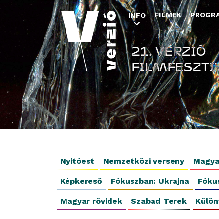
FILMEK
PROGR
INFO
21. VERZIÓ
FILMFESZTI
Nyitóest
Nemzetközi verseny
Magya
Képkereső
Fókuszban: Ukrajna
Fóku
Magyar rövidek
Szabad Terek
Külön