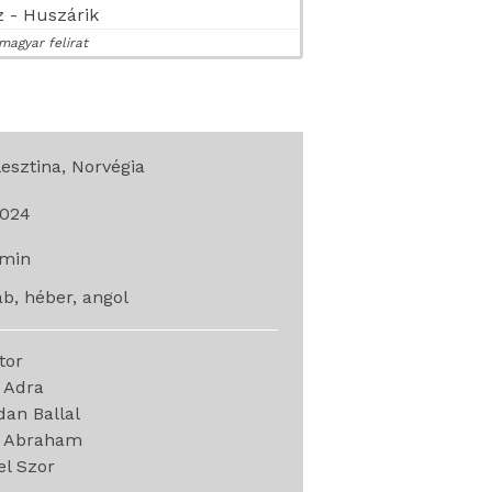
 - Huszárik
magyar felirat
esztina, Norvégia
024
min
ab, héber, angol
ctor
 Adra
an Ballal
l Abraham
l Szor