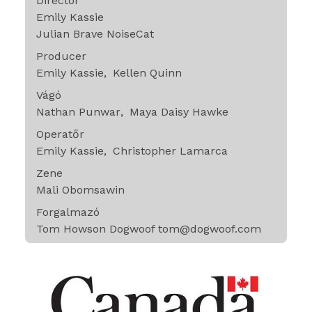
Director
Emily Kassie
Julian Brave NoiseCat
Producer
Emily Kassie
Kellen Quinn
Vágó
Nathan Punwar
Maya Daisy Hawke
Operatőr
Emily Kassie
Christopher Lamarca
Zene
Mali Obomsawin
Forgalmazó
Tom Howson Dogwoof tom@dogwoof.com