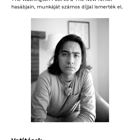
hasábjain, munkáját számos díjjal ismerték el.