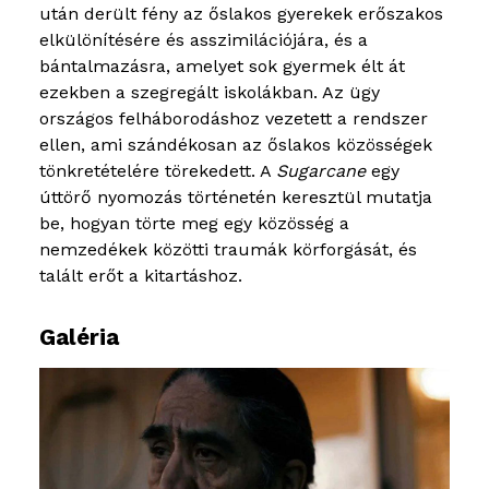
után derült fény az őslakos gyerekek erőszakos
elkülönítésére és asszimilációjára, és a
bántalmazásra, amelyet sok gyermek élt át
ezekben a szegregált iskolákban. Az ügy
országos felháborodáshoz vezetett a rendszer
ellen, ami szándékosan az őslakos közösségek
tönkretételére törekedett. A
Sugarcane
egy
úttörő nyomozás történetén keresztül mutatja
be, hogyan törte meg egy közösség a
nemzedékek közötti traumák körforgását, és
talált erőt a kitartáshoz.
Galéria